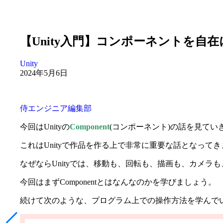
【Unity入門】コンポーネントを自在に操
Unity
2024年5月6日
侍エンジニア編集部
今回はUnityの
Component
(コンポーネント)の話を見てい
これはUnityで作品を作る上で非常に重要な話となってき
なぜならUnityでは、移動も、回転も、描画も、カメラ
今回はまずComponentとはなんなのかを学びましょう。
続けて次のような、プログラム上での操作方法を学んでい