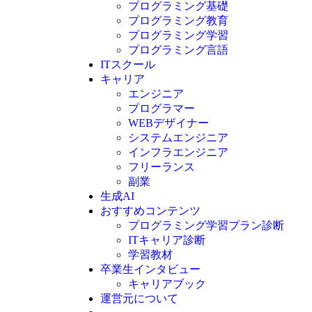
プログラミング基礎
プログラミング教育
プログラミング学習
プログラミング言語
ITスクール
HTML
CSS
キャリア
C言語
エンジニア
C#
プログラマー
VBA
WEBデザイナー
Go言語
システムエンジニア
Kotlin
インフラエンジニア
Java
JavaScript
フリーランス
PHP
副業
Python
生成AI
SQL
おすすめコンテンツ
Swift
プログラミング学習プラン診断
Ruby
ITキャリア診断
その他言語
学習教材
卒業生インタビュー
キャリアブック
運営元について