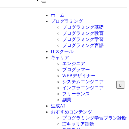
ホーム
プログラミング
プログラミング基礎
プログラミング教育
プログラミング学習
プログラミング言語
ITスクール
HTML
CSS
キャリア
C言語
エンジニア
C#
プログラマー
VBA
WEBデザイナー
Go言語
システムエンジニア
Kotlin
インフラエンジニア
Java
JavaScript
フリーランス
PHP
副業
Python
生成AI
SQL
おすすめコンテンツ
Swift
プログラミング学習プラン診断
Ruby
ITキャリア診断
その他言語