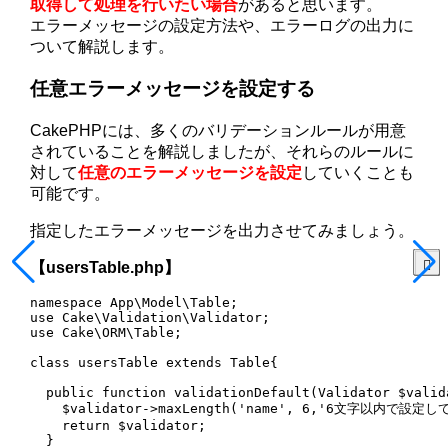
取得して処理を行いたい場合
があると思います。
エラーメッセージの設定方法や、エラーログの出力に
ついて解説します。
任意エラーメッセージを設定する
CakePHPには、多くのバリデーションルールが用意
されていることを解説しましたが、それらのルールに
対して
任意のエラーメッセージを設定
していくことも
可能です。
指定したエラーメッセージを出力させてみましょう。
【usersTable.php】
namespace App\Model\Table;

use Cake\Validation\Validator;

use Cake\ORM\Table;

class usersTable extends Table{

  public function validationDefault(Validator $valida
    $validator->maxLength('name', 6,'6文字以内で設定
    return $validator;

  }
