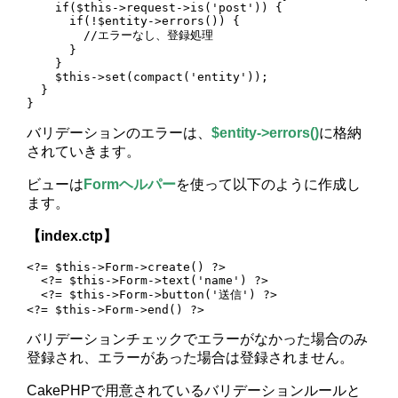
    if($this->request->is('post')) {

      if(!$entity->errors()) {

        //エラーなし、登録処理

      }

    }

    $this->set(compact('entity'));

  }

}
バリデーションのエラーは、
$entity->errors()
に格納
されていきます。
ビューは
Formヘルパー
を使って以下のように作成し
ます。
【index.ctp】
<?= $this->Form->create() ?>

  <?= $this->Form->text('name') ?>

  <?= $this->Form->button('送信') ?>

バリデーションチェックでエラーがなかった場合のみ
登録され、エラーがあった場合は登録されません。
CakePHPで用意されているバリデーションルールと