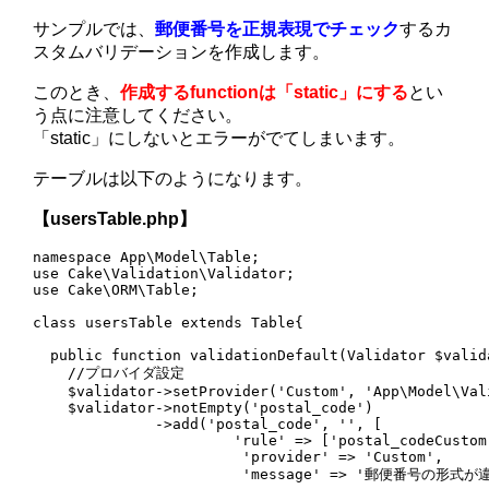
サンプルでは、
郵便番号を正規表現でチェック
するカ
スタムバリデーションを作成します。
このとき、
作成するfunctionは「static」にする
とい
う点に注意してください。
「static」にしないとエラーがでてしまいます。
テーブルは以下のようになります。
【usersTable.php】
namespace App\Model\Table;

use Cake\Validation\Validator;

use Cake\ORM\Table;

class usersTable extends Table{

  public function validationDefault(Validator $valida
    //プロバイダ設定

    $validator->setProvider('Custom', 'App\Model\Val
    $validator->notEmpty('postal_code')

              ->add('postal_code', '', [

                       'rule' => ['postal_codeCustom'
                        'provider' => 'Custom',

                        'message' => '郵便番号の形式が