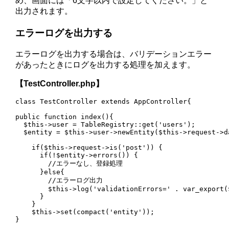
め、画面には「6文字以内で設定してください。」と
出力されます。
エラーログを出力する
エラーログを出力する場合は、バリデーションエラー
があったときにログを出力する処理を加えます。
【TestController.php】
class TestController extends AppController{

public function index(){

  $this->user = TableRegistry::get('users');

  $entity = $this->user->newEntity($this->request->da
    if($this->request->is('post')) {

      if(!$entity->errors()) {

        //エラーなし、登録処理

      }else{

        //エラーログ出力

        $this->log('validationErrors=' . var_export(
      }

    }

    $this->set(compact('entity'));

}