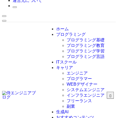
運営元について
ホーム
プログラミング
プログラミング基礎
プログラミング教育
プログラミング学習
プログラミング言語
ITスクール
HTML
CSS
キャリア
C言語
エンジニア
C#
プログラマー
VBA
WEBデザイナー
Go言語
システムエンジニア
Kotlin
インフラエンジニア
Java
JavaScript
フリーランス
PHP
副業
Python
生成AI
SQL
おすすめコンテンツ