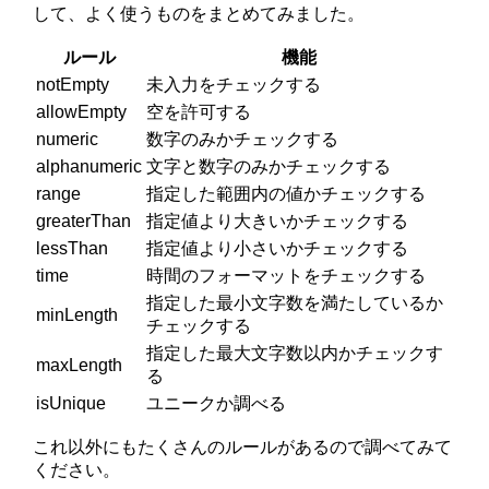
して、よく使うものをまとめてみました。
ルール
機能
notEmpty
未入力をチェックする
allowEmpty
空を許可する
numeric
数字のみかチェックする
alphanumeric
文字と数字のみかチェックする
range
指定した範囲内の値かチェックする
greaterThan
指定値より大きいかチェックする
lessThan
指定値より小さいかチェックする
time
時間のフォーマットをチェックする
指定した最小文字数を満たしているか
minLength
チェックする
指定した最大文字数以内かチェックす
maxLength
る
isUnique
ユニークか調べる
これ以外にもたくさんのルールがあるので調べてみて
ください。