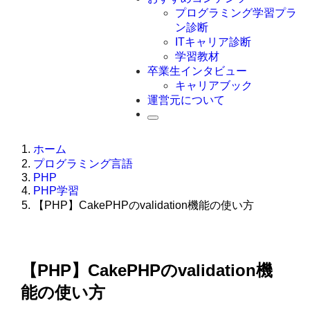
Swift
プログラミング学習プラ
Ruby
ン診断
その他言語
ITキャリア診断
学習教材
卒業生インタビュー
キャリアブック
運営元について
ホーム
プログラミング言語
PHP
PHP学習
【PHP】CakePHPのvalidation機能の使い方
【PHP】CakePHPのvalidation機
能の使い方