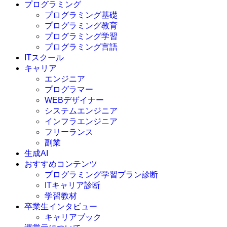
プログラミング
プログラミング基礎
プログラミング教育
プログラミング学習
プログラミング言語
ITスクール
HTML
CSS
キャリア
C言語
エンジニア
C#
プログラマー
VBA
WEBデザイナー
Go言語
システムエンジニア
Kotlin
インフラエンジニア
Java
JavaScript
フリーランス
PHP
副業
Python
生成AI
SQL
おすすめコンテンツ
Swift
プログラミング学習プラン診断
Ruby
ITキャリア診断
その他言語
学習教材
卒業生インタビュー
キャリアブック