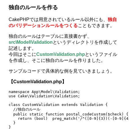
独自のルールを作る
CakePHPでは用意されているルール以外にも、
独自
のバリデーションルールをつくる
こともできます。
独自のルールはテーブルに直接書かず、
src\Model\Validation
というディレクトリを作成して
記述します。
今回はそこに
CustomValidation.php
というファイル
を作成し、そこに独自のルールを作りました。
サンプルコードで具体的な例を見ていきましょう。
【CustomValidation.php】
namespace App\Model\Validation;

use Cake\Validation\Validation;

class CustomValidation extends Validation {

  //独自のルール

  public static function postal_codeCustom($check) {

    return (bool)  preg_match('/^([0-9]{3})(-[0-9]{4
  }

}