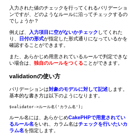
入力された値のチェックを行ってくれるバリデーショ
ンですが、どのようなルールに沿ってチェックするの
でしょうか？
例えば、
入力項目に空がないかチェック
してくれた
り、
日付の形式
が指定した形式通りになっているかを
確認することができます。
また、あらかじめ用意されているルールで判定できな
い場合は、
独自のルールをつくる
ことができます。
validationの使い方
バリデーションは
対象のモデルに対して記述
します。
基本的な書き方は以下のようになります。
$validator->ルール名('カラム名');
ルール名には、あらかじめ
CakePHPで用意されてい
るルール名
をいれ、カラム名は
チェックを行いたいカ
ラム名
を指定します。