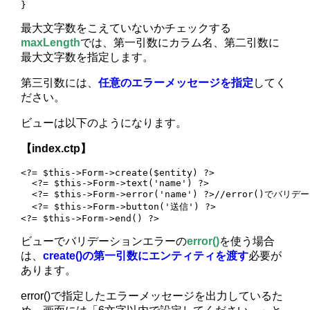
}
最大文字数をこえていないかチェックする
maxLength
では、第一引数にカラム名、第二引数に
最大文字数を指定します。
第三引数には、
任意のエラーメッセージを指定
してく
ださい。
ビューは以下のようになります。
【index.ctp】
<?= $this->Form->create($entity) ?>

  <?= $this->Form->text('name') ?>

  <?= $this->Form->error('name') ?>//error()でバ
  <?= $this->Form->button('送信') ?>

<?= $this->Form->end() ?>
ビューでバリデーションエラーの
error()
を使う場合
は、
create()の第一引数にエンティティを渡す
必要が
あります。
error()で指定したエラーメッセージを出力しているた