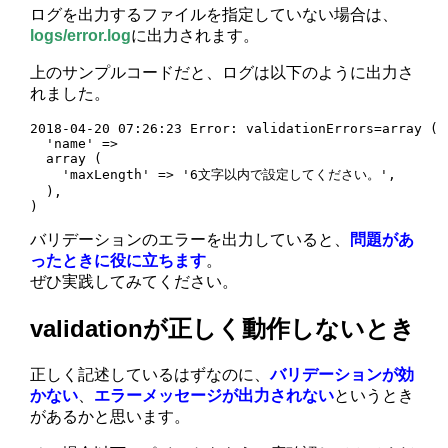
ログを出力するファイルを指定していない場合は、
logs/error.log
に出力されます。
上のサンプルコードだと、ログは以下のように出力さ
れました。
2018-04-20 07:26:23 Error: validationErrors=array (

  'name' => 

  array (

    'maxLength' => '6文字以内で設定してください。',

  ),

)
バリデーションのエラーを出力していると、
問題があ
ったときに役に立ちます
。
ぜひ実践してみてください。
validationが正しく動作しないとき
正しく記述しているはずなのに、
バリデーションが効
かない
、
エラーメッセージが出力されない
というとき
があるかと思います。