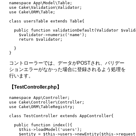
namespace App\Model\Table;

use Cake\Validation\Validator;

use Cake\ORM\Table;

class usersTable extends Table{

  public function validationDefault(Validator $valida
    $validator->numeric('name');

    return $validator;

  }

}
コントローラーでは、データがPOSTされ、バリデー
ションエラーがなかった場合に登録されるよう処理を
行います。
【TestController.php】
namespace App\Controller;

use Cake\Controller\Controller;

use Cake\ORM\TableRegistry;

class TestController extends AppController{

  public function index(){

    $this->loadModel('users');

    $entity = $this->users->newEntity($this->request-