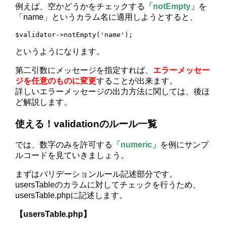
例えば、空かどうかをチェックする
「notEmpty」
を
「name」というカラム名に適用しようとすると、
$validator->notEmpty('name');
というようになります。
第二引数にメッセージを指定すれば、
エラーメッセー
ジを任意のものに変更
することが出来ます。
詳しいエラーメッセージの出力方法に関しては、後ほ
ど解説します。
使える！validationのルール一覧
では、数字のみを許可する
「numeric」
を例にサンプ
ルコードを見ていきましょう。
まずはバリデーションルール記述部分です。
usersTableのカラムに対してチェックを行うため、
usersTable.phpに記述します。
【usersTable.php】