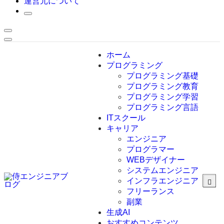
運営元について
ホーム
プログラミング
プログラミング基礎
プログラミング教育
プログラミング学習
プログラミング言語
ITスクール
HTML
CSS
キャリア
C言語
エンジニア
C#
プログラマー
VBA
WEBデザイナー
Go言語
システムエンジニア
Kotlin
インフラエンジニア
Java
JavaScript
フリーランス
PHP
副業
Python
生成AI
SQL
おすすめコンテンツ