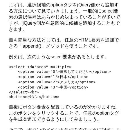
まずは、選択候補のoptionタグをjQuery側から追加す
る方法について見ていきましょう。一般的にselect要
素の選択候補はあらかじめ決まっていることが多いで
すが、jQuery側から意図的に候補を追加することもで
きます。
最も簡単な方法としては、任意のHTML要素を追加で
きる「append()」メソッドを使うことです。
例えば、次のようなselect要素があるとします。
<select id="area" multiple>

    <option value="0">選択してください</option>

    <option value="1">日本</option>

    <option value="2">アメリカ</option>

    <option value="3">中国</option>

</select><br>

<button>ボタン</button>
最後にボタン要素を配置しているのが分かりますね。
このボタンをクリックすることで、任意のoptionタグ
を生成＆追加できるようにしてみましょう。
そこで、ボタンのイベント処理を次のように記述しま