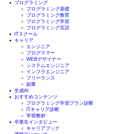
プログラミング
プログラミング基礎
プログラミング教育
プログラミング学習
プログラミング言語
ITスクール
HTML
CSS
キャリア
C言語
エンジニア
C#
プログラマー
VBA
WEBデザイナー
Go言語
システムエンジニア
Kotlin
インフラエンジニア
Java
JavaScript
フリーランス
PHP
副業
Python
生成AI
SQL
おすすめコンテンツ
Swift
プログラミング学習プラン診断
Ruby
ITキャリア診断
その他言語
学習教材
卒業生インタビュー
キャリアブック