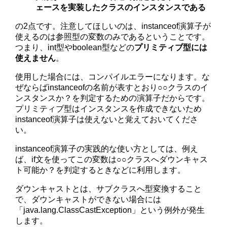
ェースを実装したクラスのインスタンスである
の2点です。注意してほしいのは、instanceof演算子が
使えるのは参照型の変数のみであるということです。
つまり、int型やboolean型などの
プリミティブ型には
使えません
。
使用した場合には、コンパイルエラーになります。な
ぜならばinstanceofの名前が表すとおり○○クラスのイ
ンスタンスか？を判定するための演算子だからです。
プリミティブ型はインスタンスを作成できないため
instanceof演算子は使えないと覚えておいてくださ
い。
instanceof演算子の実践的な使い方としては、例え
ば、if文を使ってこの変数は○○クラスへダウンキャス
ト可能か？を判定するときなどに利用します。
ダウンキャストとは、サブクラスへ型変換すること
で、ダウンキャストができない場合には
「java.lang.ClassCastException」という例外が発生
します。