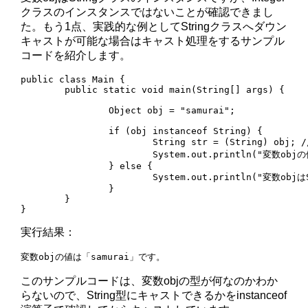
クラスのインスタンスではないことが確認できまし
た。もう1点、実践的な例としてStringクラスへダウン
キャストが可能な場合はキャスト処理をするサンプル
コードを紹介します。
public class Main {

	public static void main(String[] args) {

		Object obj = "samurai";

		if (obj instanceof String) {

			String str = (String) obj; // Object型をString型へキャスト

			System.out.println("変数objの値は「" + str + "」です。");

		} else {

			System.out.println("変数objはString以外の型です。");

		}

	}

}
実行結果：
変数objの値は「samurai」です。
このサンプルコードは、変数objの型が何なのかわか
らないので、String型にキャストできるかをinstanceof