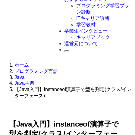
Swift
プログラミング学習プラ
Ruby
ン診断
その他言語
ITキャリア診断
学習教材
卒業生インタビュー
キャリアブック
運営元について
ホーム
プログラミング言語
Java
Java学習
【Java入門】instanceof演算子で型を判定(クラス/イン
ターフェース)
【Java入門】instanceof演算子で
型を判定(クラス/インターフェー