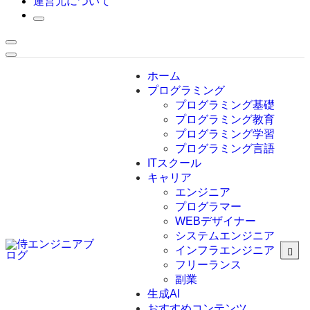
運営元について
ホーム
プログラミング
プログラミング基礎
プログラミング教育
プログラミング学習
プログラミング言語
ITスクール
HTML
CSS
キャリア
C言語
エンジニア
C#
プログラマー
VBA
WEBデザイナー
Go言語
システムエンジニア
Kotlin
インフラエンジニア
Java
JavaScript
フリーランス
PHP
副業
Python
生成AI
SQL
おすすめコンテンツ