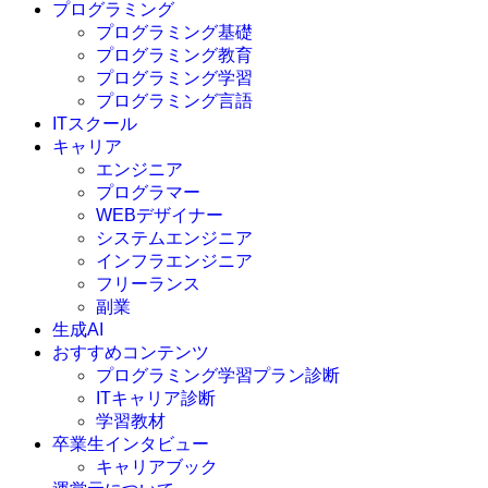
プログラミング
プログラミング基礎
プログラミング教育
プログラミング学習
プログラミング言語
ITスクール
HTML
CSS
キャリア
C言語
エンジニア
C#
プログラマー
VBA
WEBデザイナー
Go言語
システムエンジニア
Kotlin
インフラエンジニア
Java
JavaScript
フリーランス
PHP
副業
Python
生成AI
SQL
おすすめコンテンツ
Swift
プログラミング学習プラン診断
Ruby
ITキャリア診断
その他言語
学習教材
卒業生インタビュー
キャリアブック