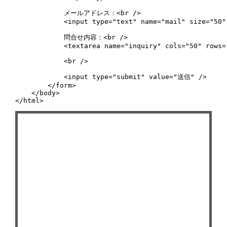
            メールアドレス：<br />

            <input type="text" name="mail" size="50"
            問合せ内容：<br />

            <textarea name="inquiry" cols="50" rows=
            <br />

            <input type="submit" value="送信" />

        </form>

    </body>

</html>