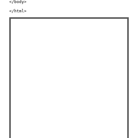
</body>

</html>