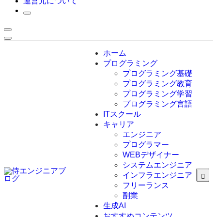
運営元について
ホーム
プログラミング
プログラミング基礎
プログラミング教育
プログラミング学習
プログラミング言語
ITスクール
HTML
CSS
キャリア
C言語
エンジニア
C#
プログラマー
VBA
WEBデザイナー
Go言語
システムエンジニア
Kotlin
インフラエンジニア
Java
JavaScript
フリーランス
PHP
副業
Python
生成AI
SQL
おすすめコンテンツ