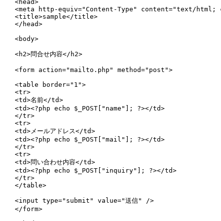
<head>

<meta http-equiv="Content-Type" content="text/html; 
<title>sample</title>

</head>

<body>

<h2>問合せ内容</h2>    

<form action="mailto.php" method="post">

<table border="1">

<tr>

<td>名前</td>

<td><?php echo $_POST["name"]; ?></td>

</tr>

<tr>

<td>メールアドレス</td>

<td><?php echo $_POST["mail"]; ?></td>

</tr>

<tr>

<td>問い合わせ内容</td>

<td><?php echo $_POST["inquiry"]; ?></td>

</tr>

</table>

<input type="submit" value="送信" />

</form>
