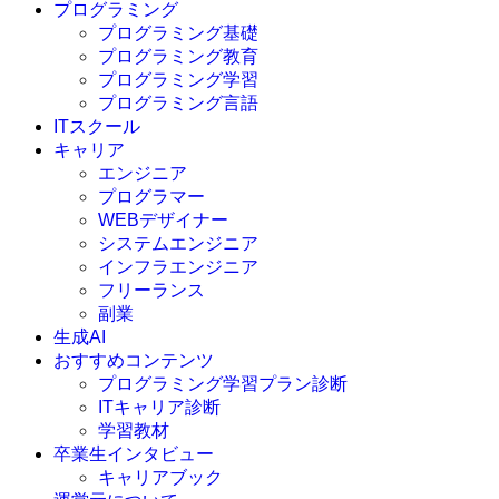
プログラミング
プログラミング基礎
プログラミング教育
プログラミング学習
プログラミング言語
ITスクール
HTML
CSS
キャリア
C言語
エンジニア
C#
プログラマー
VBA
WEBデザイナー
Go言語
システムエンジニア
Kotlin
インフラエンジニア
Java
JavaScript
フリーランス
PHP
副業
Python
生成AI
SQL
おすすめコンテンツ
Swift
プログラミング学習プラン診断
Ruby
ITキャリア診断
その他言語
学習教材
卒業生インタビュー
キャリアブック