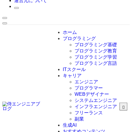
運営元について
ホーム
プログラミング
プログラミング基礎
プログラミング教育
プログラミング学習
プログラミング言語
ITスクール
HTML
CSS
キャリア
C言語
エンジニア
C#
プログラマー
VBA
WEBデザイナー
Go言語
システムエンジニア
Kotlin
インフラエンジニア
Java
JavaScript
フリーランス
PHP
副業
Python
生成AI
SQL
おすすめコンテンツ