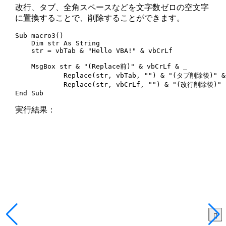
改行、タブ、全角スペースなどを文字数ゼロの空文字
に置換することで、削除することができます。
Sub macro3()

    Dim str As String

    str = vbTab & "Hello VBA!" & vbCrLf

    MsgBox str & "(Replace前)" & vbCrLf & _

            Replace(str, vbTab, "") & "(タブ削除後)" & 
            Replace(str, vbCrLf, "") & "(改行削除後)"

End Sub
実行結果：