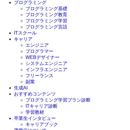
プログラミング
プログラミング基礎
プログラミング教育
プログラミング学習
プログラミング言語
ITスクール
HTML
CSS
キャリア
C言語
エンジニア
C#
プログラマー
VBA
WEBデザイナー
Go言語
システムエンジニア
Kotlin
インフラエンジニア
Java
JavaScript
フリーランス
PHP
副業
Python
生成AI
SQL
おすすめコンテンツ
Swift
プログラミング学習プラン診断
Ruby
ITキャリア診断
その他言語
学習教材
卒業生インタビュー
キャリアブック