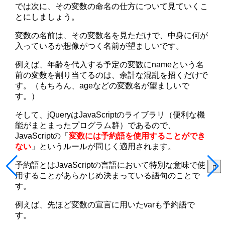
では次に、その変数の命名の仕方について見ていくこ
とにしましょう。
変数の名前は、その変数名を見ただけで、中身に何が
入っているか想像がつく名前が望ましいです。
例えば、年齢を代入する予定の変数にnameという名
前の変数を割り当てるのは、余計な混乱を招くだけで
す。（もちろん、ageなどの変数名が望ましいで
す。）
そして、jQueryはJavaScriptのライブラリ（便利な機
能がまとまったプログラム群）であるので、
JavaScriptの「
変数には予約語を使用することができ
ない
」というルールが同じく適用されます。
予約語とはJavaScriptの言語において特別な意味で使
用することがあらかじめ決まっている語句のことで
す。
例えば、先ほど変数の宣言に用いたvarも予約語で
す。