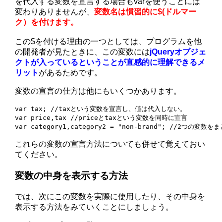
を代入する変数を宣言する場合もvarを使うことには
変わりありませんが、
変数名は慣習的に$(ドルマー
ク）を付けます。
この$を付ける理由の一つとしては、プログラムを他
の開発者が見たときに、この変数には
jQueryオブジェ
クトが入っているということが直感的に理解できるメ
リット
があるためです。
変数の宣言の仕方は他にもいくつかあります。
var tax; //taxという変数を宣言し、値は代入しない。

var price,tax //priceとtaxという変数を同時に宣言

var category1,category2 = "non-brand"; //2つ
これらの変数の宣言方法についても併せて覚えておい
てください。
変数の中身を表示する方法
では、次にこの変数を実際に使用したり、その中身を
表示する方法をみていくことにしましょう。