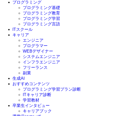
プログラミング
プログラミング基礎
プログラミング教育
プログラミング学習
プログラミング言語
ITスクール
HTML
CSS
キャリア
C言語
エンジニア
C#
プログラマー
VBA
WEBデザイナー
Go言語
システムエンジニア
Kotlin
インフラエンジニア
Java
JavaScript
フリーランス
PHP
副業
Python
生成AI
SQL
おすすめコンテンツ
Swift
プログラミング学習プラン診断
Ruby
ITキャリア診断
その他言語
学習教材
卒業生インタビュー
キャリアブック