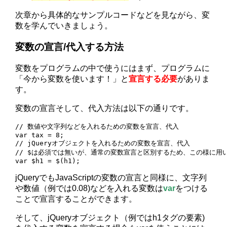
次章から具体的なサンプルコードなどを見ながら、変
数を学んでいきましょう。
変数の宣言/代入する方法
変数をプログラムの中で使うにはまず、プログラムに
「今から変数を使います！」と
宣言する必要
がありま
す。
変数の宣言そして、代入方法は以下の通りです。
// 数値や文字列などを入れるための変数を宣言、代入

var tax = 8;

// jQueryオブジェクトを入れるための変数を宣言、代入

// $は必須では無いが、通常の変数宣言と区別するため、この様に用い
var $h1 = $(h1);
jQueryでもJavaScriptの変数の宣言と同様に、文字列
や数値（例では0.08)などを入れる変数は
var
をつける
ことで宣言することができます。
そして、jQueryオブジェクト（例ではh1タグの要素)