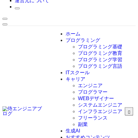
運営元について
ホーム
プログラミング
プログラミング基礎
プログラミング教育
プログラミング学習
プログラミング言語
ITスクール
HTML
CSS
キャリア
C言語
エンジニア
C#
プログラマー
VBA
WEBデザイナー
Go言語
システムエンジニア
Kotlin
インフラエンジニア
Java
JavaScript
フリーランス
PHP
副業
Python
生成AI
SQL
おすすめコンテンツ