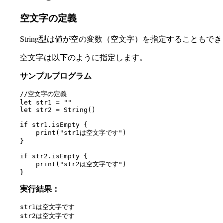
空文字の定義
String型は値が空の変数（空文字）を指定することもで
空文字は以下のように指定します。
サンプルプログラム
//空文字の定義

let str1 = ""

let str2 = String()

if str1.isEmpty {

    print("str1は空文字です")

}

if str2.isEmpty {

    print("str2は空文字です")

}
実行結果：
str1は空文字です

str2は空文字です