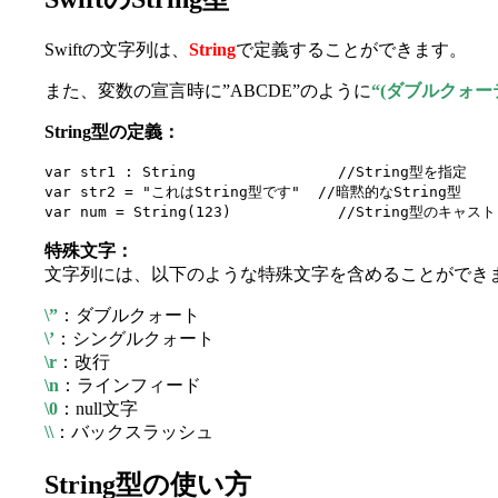
Swiftの文字列は、
String
で定義することができます。
また、変数の宣言時に”ABCDE”のように
“(ダブルクォー
String型の定義：
var str1 : String                //String型を指定

var str2 = "これはString型です"  //暗黙的なString型

var num = String(123)            //String型のキャスト
特殊文字：
文字列には、以下のような特殊文字を含めることができ
\”
：ダブルクォート
\’
：シングルクォート
\r
：改行
\n
：ラインフィード
\0
：null文字
\\
：バックスラッシュ
String型の使い方