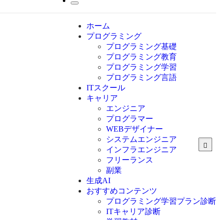
ホーム
プログラミング
プログラミング基礎
プログラミング教育
プログラミング学習
プログラミング言語
ITスクール
HTML
CSS
キャリア
C言語
エンジニア
C#
プログラマー
VBA
WEBデザイナー
Go言語
システムエンジニア
Kotlin
インフラエンジニア
Java
JavaScript
フリーランス
PHP
副業
Python
生成AI
SQL
おすすめコンテンツ
Swift
プログラミング学習プラン診断
Ruby
ITキャリア診断
その他言語