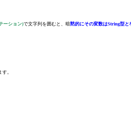
テーション)
で文字列を囲むと、暗
黙的にその変数はString型
ます。