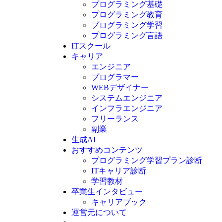
プログラミング基礎
プログラミング教育
プログラミング学習
プログラミング言語
ITスクール
HTML
CSS
キャリア
C言語
エンジニア
C#
プログラマー
VBA
WEBデザイナー
Go言語
システムエンジニア
Kotlin
インフラエンジニア
Java
JavaScript
フリーランス
PHP
副業
Python
生成AI
SQL
おすすめコンテンツ
Swift
プログラミング学習プラン診断
Ruby
ITキャリア診断
その他言語
学習教材
卒業生インタビュー
キャリアブック
運営元について