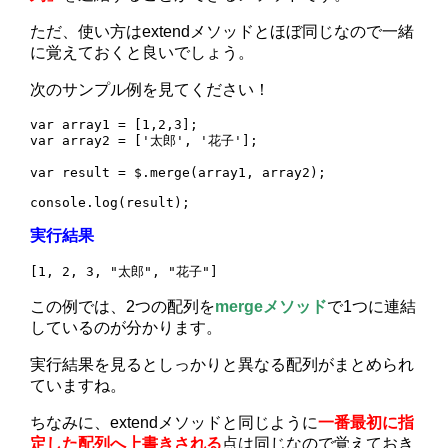
ただ、使い方はextendメソッドとほぼ同じなので一緒
に覚えておくと良いでしょう。
次のサンプル例を見てください！
var array1 = [1,2,3];

var array2 = ['太郎', '花子'];

var result = $.merge(array1, array2);

console.log(result);
実行結果
[1, 2, 3, "太郎", "花子"]
この例では、2つの配列を
mergeメソッド
で1つに連結
しているのが分かります。
実行結果を見るとしっかりと異なる配列がまとめられ
ていますね。
ちなみに、extendメソッドと同じように
一番最初に指
定した配列へ上書きされる
点は同じなので覚えておき