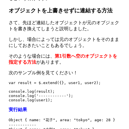
オブジェクトを上書きせずに連結する方法
さて、先ほど連結したオブジェクトが元のオブジェク
トを書き換えてしまうと説明しました。
しかし、場合によっては元のオブジェクトをそのまま
にしておきたいこともあるでしょう。
そのような場合には、
第1引数へ空のオブジェクトを
指定する方法
があります。
次のサンプル例を見てください！
var result = $.extend({}, user1, user2);

console.log(result);

console.log('------------');

console.log(user1);
実行結果
Object { name: "花子", area: "tokyo", age: 28 }

------------
