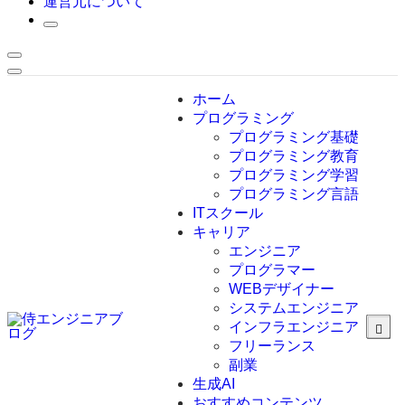
運営元について
ホーム
プログラミング
プログラミング基礎
プログラミング教育
プログラミング学習
プログラミング言語
ITスクール
HTML
CSS
キャリア
C言語
エンジニア
C#
プログラマー
VBA
WEBデザイナー
Go言語
システムエンジニア
Kotlin
インフラエンジニア
Java
JavaScript
フリーランス
PHP
副業
Python
生成AI
SQL
おすすめコンテンツ