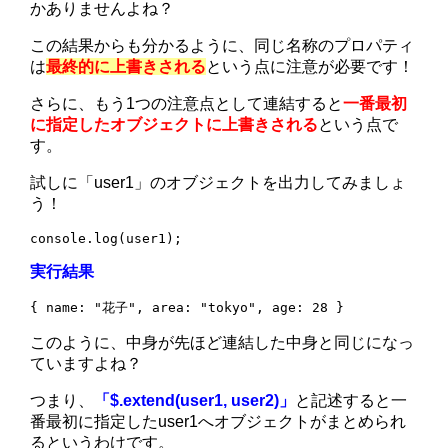
かありませんよね？
この結果からも分かるように、同じ名称のプロパティ
は
最終的に上書きされる
という点に注意が必要です！
さらに、もう1つの注意点として連結すると
一番最初
に指定したオブジェクトに上書きされる
という点で
す。
試しに「user1」のオブジェクトを出力してみましょ
う！
console.log(user1);
実行結果
{ name: "花子", area: "tokyo", age: 28 }
このように、中身が先ほど連結した中身と同じになっ
ていますよね？
つまり、
「$.extend(user1, user2)」
と記述すると一
番最初に指定したuser1へオブジェクトがまとめられ
るというわけです。