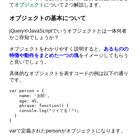
て
オブジェクト
について２つ解説します。
オブジェクトの基本について
jQueryやJavaScriptでいうオブジェクトとは一体何者
かご存知でしょうか？
オブジェクトをわかりやすく説明すると、
あるものの
特徴や動作をまとめた一つの塊
をイメージしてもらう
と良いでしょう。
具体的なオブジェクトを表すコードの例は以下の通り
です。
var person = {

    name: '太郎',

    age: 45,

    phrase: function() {

    console.log("ツイてる！");

  }

}
varで定義されたpersonがオブジェクトになります。