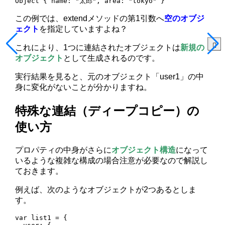
Object { name: "太郎", area: "tokyo" }
この例では、extendメソッドの第1引数へ
空のオブジ
ェクト
を指定していますよね？
これにより、1つに連結されたオブジェクトは
新規の
オブジェクト
として生成されるのです。
実行結果を見ると、元のオブジェクト「user1」の中
身に変化がないことが分かりますね。
特殊な連結（ディープコピー）の
使い方
プロパティの中身がさらに
オブジェクト構造
になって
いるような複雑な構成の場合注意が必要なので解説し
ておきます。
例えば、次のようなオブジェクトが2つあるとしま
す。
var list1 = {
