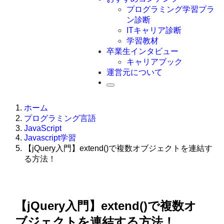
Swift
プログラミング学習プラ
Ruby
ン診断
その他言語
ITキャリア診断
学習教材
卒業生インタビュー
キャリアブック
運営元について
ホーム
プログラミング言語
JavaScript
Javascript学習
【jQuery入門】extend()で複数オブジェクトを連結す
る方法！
【jQuery入門】extend()で複数オ
ブジェクトを連結する方法！