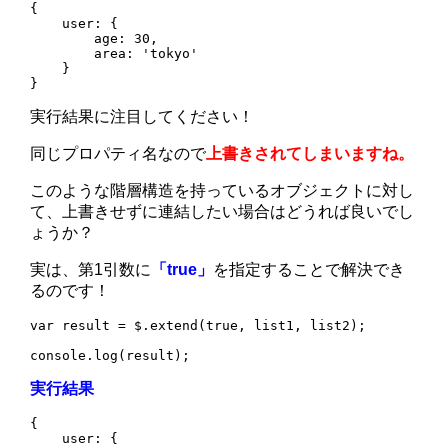
{

    user: {

        age: 30,

        area: 'tokyo'

    }

}
実行結果に注目してください！
同じプロパティ名なので
上書きされてしまいますね。
このような階層構造を持っているオブジェクトに対し
て、上書きせずに連結したい場合はどうれば良いでし
ょうか？
実は、第1引数に
「true」
を指定することで解決でき
るのです！
var result = $.extend(true, list1, list2);

console.log(result);
実行結果
{

    user: {
