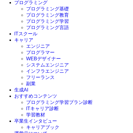
プログラミング
プログラミング基礎
プログラミング教育
プログラミング学習
プログラミング言語
ITスクール
HTML
CSS
キャリア
C言語
エンジニア
C#
プログラマー
VBA
WEBデザイナー
Go言語
システムエンジニア
Kotlin
インフラエンジニア
Java
JavaScript
フリーランス
PHP
副業
Python
生成AI
SQL
おすすめコンテンツ
Swift
プログラミング学習プラン診断
Ruby
ITキャリア診断
その他言語
学習教材
卒業生インタビュー
キャリアブック