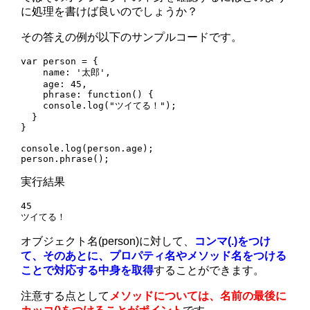
に処理を書けば良いのでしょうか？
その答えの例が以下のサンプルコードです。
var person = {

    name: '太郎',

    age: 45,

    phrase: function() {

    console.log("ツイてる！");

  }

}

console.log(person.age);

person.phrase();
実行結果
45

ツイてる！
オブジェクト名(person)に対して、
コンマ(.)をつけ
て、そのあとに、プロパティ名やメソッド名をつける
ことで対応する中身を取得
することができます。
注意する点として
メソッドについては、名前の最後に