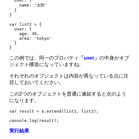
  user: {

    name: '太郎'

  }

}

var list2 = {

  user: {

    age: 30,

    area: 'tokyo'

  }

}
この例では、同一のプロパティ
「user」
の中身がオブ
ジェクト構造になっていますね。
それぞれのオブジェクトは内容が異なっている点に注
目しておいてください。
この2つのオブジェクトを普通に連結すると次のよう
になります。
var result = $.extend(list1, list2);

console.log(result);
実行結果