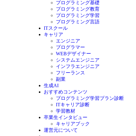
プログラミング基礎
プログラミング教育
プログラミング学習
プログラミング言語
ITスクール
HTML
CSS
キャリア
C言語
エンジニア
C#
プログラマー
VBA
WEBデザイナー
Go言語
システムエンジニア
Kotlin
インフラエンジニア
Java
JavaScript
フリーランス
PHP
副業
Python
生成AI
SQL
おすすめコンテンツ
Swift
プログラミング学習プラン診断
Ruby
ITキャリア診断
その他言語
学習教材
卒業生インタビュー
キャリアブック
運営元について