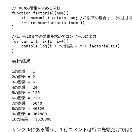
// numの階乗を求める関数

function factorial(num){

    if( num<=1 ) return num; //1以下の場合は、そのまま
    return num*factorial(num-1);

}

//1から10までの階乗を求めてコンソールに出力

for(var i=1; i<11; i++){

    console.log(i + "の階乗 = " + factorial(i));

}
実行結果
1の階乗 = 1

2の階乗 = 2

3の階乗 = 6

4の階乗 = 24

5の階乗 = 120

6の階乗 = 720

7の階乗 = 5040

8の階乗 = 40320

9の階乗 = 362880

10の階乗 = 3628800
サンプルにある通り、１行コメントは行の先頭だけではな