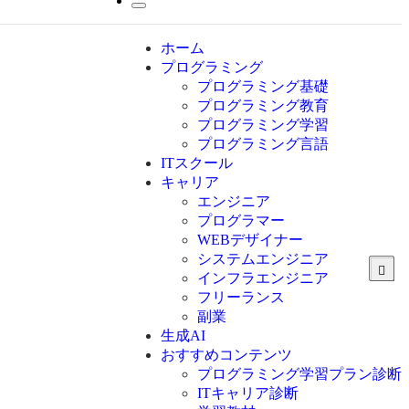
ホーム
プログラミング
プログラミング基礎
プログラミング教育
プログラミング学習
プログラミング言語
ITスクール
HTML
CSS
キャリア
C言語
エンジニア
C#
プログラマー
VBA
WEBデザイナー
Go言語
システムエンジニア
Kotlin
インフラエンジニア
Java
JavaScript
フリーランス
PHP
副業
Python
生成AI
SQL
おすすめコンテンツ
Swift
プログラミング学習プラン診断
Ruby
ITキャリア診断
その他言語