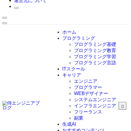
運営元について
ホーム
プログラミング
プログラミング基礎
プログラミング教育
プログラミング学習
プログラミング言語
ITスクール
HTML
CSS
キャリア
C言語
エンジニア
C#
プログラマー
VBA
WEBデザイナー
Go言語
システムエンジニア
Kotlin
インフラエンジニア
Java
JavaScript
フリーランス
PHP
副業
Python
生成AI
SQL
おすすめコンテンツ