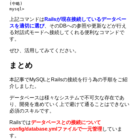
(中略)

mysql>
上記コマンドは
Railsが現在接続しているデータベー
スを適切に選び
、そのDBへの参照や更新などが行え
る対話式モードへ接続してくれる便利なコマンドで
す。
ぜひ、活用してみてください。
まとめ
本記事でMySQLとRailsの接続を行う為の手順をご紹
介しました。
データベースは様々なシステムで不可欠な存在であ
り、開発を進めていく上で避けて通ることはできない
必須のスキルです。
Railsでは
データベースとの接続について
config/database.ymlファイルで一元管理
していま
す。