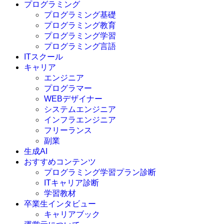
プログラミング
プログラミング基礎
プログラミング教育
プログラミング学習
プログラミング言語
ITスクール
HTML
CSS
キャリア
C言語
エンジニア
C#
プログラマー
VBA
WEBデザイナー
Go言語
システムエンジニア
Kotlin
インフラエンジニア
Java
JavaScript
フリーランス
PHP
副業
Python
生成AI
SQL
おすすめコンテンツ
Swift
プログラミング学習プラン診断
Ruby
ITキャリア診断
その他言語
学習教材
卒業生インタビュー
キャリアブック