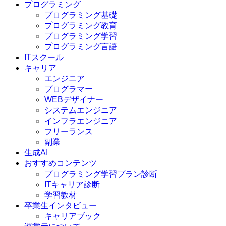
プログラミング
プログラミング基礎
プログラミング教育
プログラミング学習
プログラミング言語
ITスクール
HTML
CSS
キャリア
C言語
エンジニア
C#
プログラマー
VBA
WEBデザイナー
Go言語
システムエンジニア
Kotlin
インフラエンジニア
Java
JavaScript
フリーランス
PHP
副業
Python
生成AI
SQL
おすすめコンテンツ
Swift
プログラミング学習プラン診断
Ruby
ITキャリア診断
その他言語
学習教材
卒業生インタビュー
キャリアブック