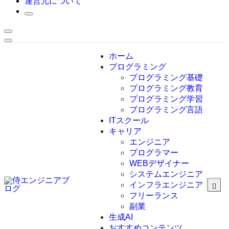
運営元について
ホーム
プログラミング
プログラミング基礎
プログラミング教育
プログラミング学習
プログラミング言語
ITスクール
HTML
CSS
キャリア
C言語
エンジニア
C#
プログラマー
VBA
WEBデザイナー
Go言語
システムエンジニア
Kotlin
インフラエンジニア
Java
JavaScript
フリーランス
PHP
副業
Python
生成AI
SQL
おすすめコンテンツ