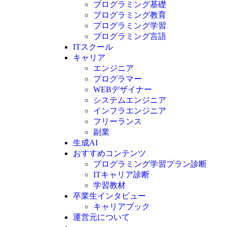
プログラミング基礎
プログラミング教育
プログラミング学習
プログラミング言語
ITスクール
HTML
CSS
キャリア
C言語
エンジニア
C#
プログラマー
VBA
WEBデザイナー
Go言語
システムエンジニア
Kotlin
インフラエンジニア
Java
JavaScript
フリーランス
PHP
副業
Python
生成AI
SQL
おすすめコンテンツ
Swift
プログラミング学習プラン診断
Ruby
ITキャリア診断
その他言語
学習教材
卒業生インタビュー
キャリアブック
運営元について