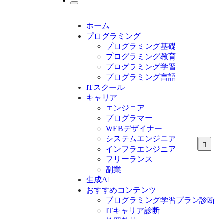
ホーム
プログラミング
プログラミング基礎
プログラミング教育
プログラミング学習
プログラミング言語
ITスクール
HTML
CSS
キャリア
C言語
エンジニア
C#
プログラマー
VBA
WEBデザイナー
Go言語
システムエンジニア
Kotlin
インフラエンジニア
Java
JavaScript
フリーランス
PHP
副業
Python
生成AI
SQL
おすすめコンテンツ
Swift
プログラミング学習プラン診断
Ruby
ITキャリア診断
その他言語