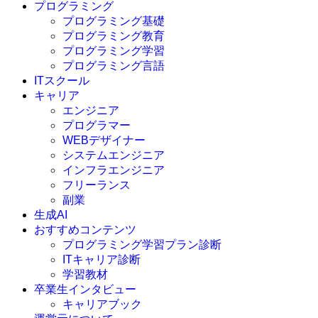
プログラミング
プログラミング基礎
プログラミング教育
プログラミング学習
プログラミング言語
ITスクール
HTML
CSS
キャリア
C言語
エンジニア
C#
プログラマー
VBA
WEBデザイナー
Go言語
システムエンジニア
Kotlin
インフラエンジニア
Java
JavaScript
フリーランス
PHP
副業
Python
生成AI
SQL
おすすめコンテンツ
Swift
プログラミング学習プラン診断
Ruby
ITキャリア診断
その他言語
学習教材
卒業生インタビュー
キャリアブック