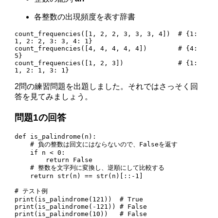
各整数の出現頻度を表す辞書
count_frequencies([1, 2, 2, 3, 3, 3, 4])  # {1: 
1, 2: 2, 3: 3, 4: 1}

count_frequencies([4, 4, 4, 4, 4])        # {4: 
5}

count_frequencies([1, 2, 3])              # {1: 
1, 2: 1, 3: 1}
2問の練習問題を出題しました。それではさっそく回
答を見てみましょう。
問題1の回答
def is_palindrome(n):

    # 負の整数は回文にはならないので、Falseを返す

    if n < 0:

        return False

    # 整数を文字列に変換し、逆順にして比較する

    return str(n) == str(n)[::-1]

# テスト例

print(is_palindrome(121))  # True

print(is_palindrome(-121)) # False

print(is_palindrome(10))   # False