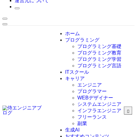
運営元について
ホーム
プログラミング
プログラミング基礎
プログラミング教育
プログラミング学習
プログラミング言語
ITスクール
HTML
CSS
キャリア
C言語
エンジニア
C#
プログラマー
VBA
WEBデザイナー
Go言語
システムエンジニア
Kotlin
インフラエンジニア
Java
JavaScript
フリーランス
PHP
副業
Python
生成AI
SQL
おすすめコンテンツ