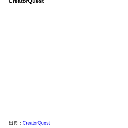
CreatorQuest
出典：
CreatorQuest