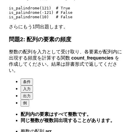
is_palindrome(121)  # True

is_palindrome(-121) # False

is_palindrome(10)   # False
さらにもう1問出題します。
問題2: 配列の要素の頻度
整数の配列を入力として受け取り、各要素が配列内に
出現する頻度を計算する関数
count_frequencies
を
作成してください。結果は辞書形式で返してくださ
い。
条件
入力
出力
例
配列内の要素はすべて整数です。
同じ整数が複数回出現することがあります。
整数の配列
arr