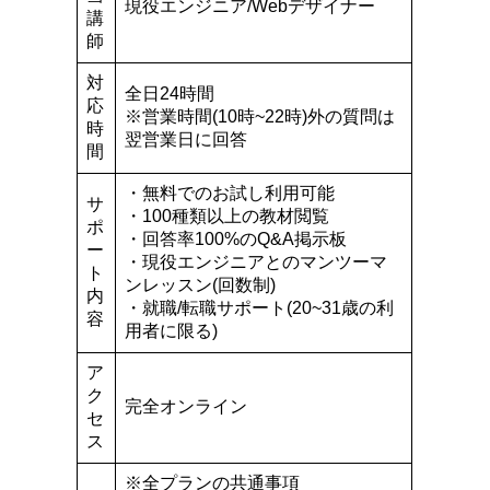
現役エンジニア/Webデザイナー
講
師
対
全日24時間
応
※営業時間(10時~22時)外の質問は
時
翌営業日に回答
間
・無料でのお試し利用可能
サ
・100種類以上の教材閲覧
ポ
・回答率100%のQ&A掲示板
ー
・現役エンジニアとのマンツーマ
ト
ンレッスン(回数制)
内
・就職/転職サポート(20~31歳の利
容
用者に限る)
ア
ク
完全オンライン
セ
ス
※全プランの共通事項