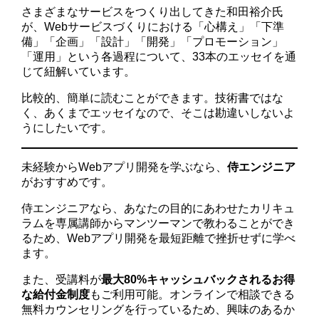
さまざまなサービスをつくり出してきた和田裕介氏
が、Webサービスづくりにおける「心構え」「下準
備」「企画」「設計」「開発」「プロモーション」
「運用」という各過程について、33本のエッセイを通
じて紐解いています。
比較的、簡単に読むことができます。技術書ではな
く、あくまでエッセイなので、そこは勘違いしないよ
うにしたいです。
未経験からWebアプリ開発を学ぶなら、
侍エンジニア
がおすすめです。
侍エンジニアなら、あなたの目的にあわせたカリキュ
ラムを専属講師からマンツーマンで教わることができ
るため、Webアプリ開発を最短距離で挫折せずに学べ
ます。
また、受講料が
最大80%キャッシュバックされるお得
な給付金制度
もご利用可能。オンラインで相談できる
無料カウンセリングを行っているため、興味のあるか