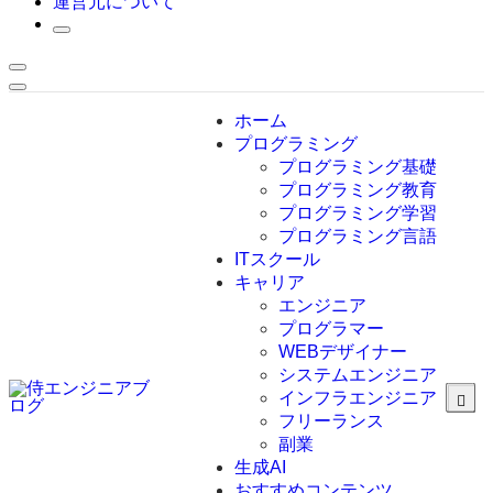
運営元について
ホーム
プログラミング
プログラミング基礎
プログラミング教育
プログラミング学習
プログラミング言語
ITスクール
HTML
CSS
キャリア
C言語
エンジニア
C#
プログラマー
VBA
WEBデザイナー
Go言語
システムエンジニア
Kotlin
インフラエンジニア
Java
JavaScript
フリーランス
PHP
副業
Python
生成AI
SQL
おすすめコンテンツ