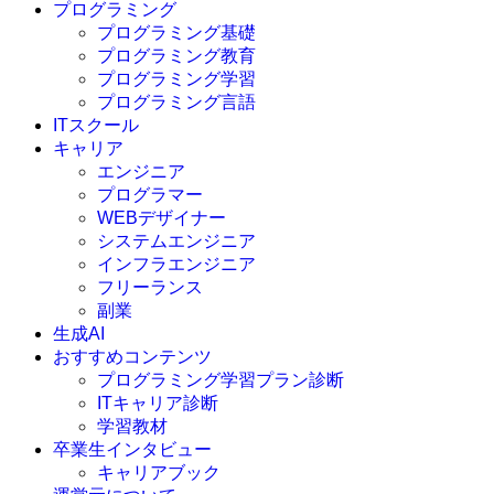
プログラミング
プログラミング基礎
プログラミング教育
プログラミング学習
プログラミング言語
ITスクール
HTML
CSS
キャリア
C言語
エンジニア
C#
プログラマー
VBA
WEBデザイナー
Go言語
システムエンジニア
Kotlin
インフラエンジニア
Java
JavaScript
フリーランス
PHP
副業
Python
生成AI
SQL
おすすめコンテンツ
Swift
プログラミング学習プラン診断
Ruby
ITキャリア診断
その他言語
学習教材
卒業生インタビュー
キャリアブック