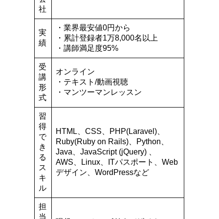
社
・業界最安値0円から
実
・累計登録者1万8,000名以上
績
・講師満足度95%
受
オンライン
講
・テキスト/動画視聴
形
・マンツーマンレッスン
式
習
得
HTML、CSS、PHP(Laravel)、
で
Ruby(Ruby on Rails)、Python、
き
Java、JavaScript (jQuery) 、
る
AWS、Linux、ITパスポート、Web
ス
デザイン、WordPressなど
キ
ル
担
当