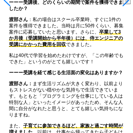
ーーー受講後、どのくらいの期間で案件を獲得できま
したか？
渡部さん
：私の場合はスクール卒業時、すぐに1件の
案件を獲得できました。当時は月に50件くらい、募集
案件に応募していたと思います。さらに、
卒業して3
か月後（受講開始から半年後）には、侍エンジニアの
受講にかかった費用を回収
できました。
私は40代で学習を始めたわけですが、「この年齢でも
できた」というのがとても嬉しいです！
ーーー受講を経て感じる生活面の変化はありますか？
渡部さん：
まず生活リズムが大きく変わり、以前より
もストレスがない穏やかな気持ちで生活できていま
す。もともと「プログラミングを仕事にしている人は
特別な人」といったイメージがあったため、そんな人
間に自分がなれたと思うと、とても嬉しい気持ちにな
りますね。
また、
子育てに参加できるほど、家族と過ごす時間が
増えました
。以前は、仕事から帰ってきたら子どもは