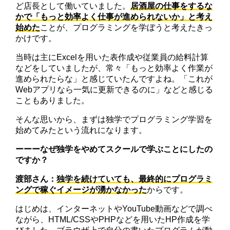
ど店長として働いていました。
居酒屋の仕事をするな
かで「もっと効率よく仕事が進められないか」と考え
始めた
ことが、プログラミングを学ぼうと考えたきっ
かけです。
当時は主にExcelを用いた表作成や従業員の給料計算
などをしていましたが、常々「もっと効率よく作業が
進められたらな」と感じていたんですよね。「これが
Webアプリなら一気に更新できるのに」などと感じる
こともありました。
そんな思いから、まずは独学でプログラミング学習を
始めてみたという流れになります。
ーーーなぜ独学をやめてスクールで学ぶことにしたの
ですか？
渡部さん：
独学を続けていても、最終的にプログラミ
ングで稼ぐイメージが湧かなかった
からです。
はじめは、インターネットやYouTube動画などで調べ
ながら、HTML/CSSやPHPなどを用いたHP作成を学