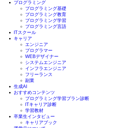
プログラミング
プログラミング基礎
プログラミング教育
プログラミング学習
プログラミング言語
ITスクール
HTML
CSS
キャリア
C言語
エンジニア
C#
プログラマー
VBA
WEBデザイナー
Go言語
システムエンジニア
Kotlin
インフラエンジニア
Java
JavaScript
フリーランス
PHP
副業
Python
生成AI
SQL
おすすめコンテンツ
Swift
プログラミング学習プラン診断
Ruby
ITキャリア診断
その他言語
学習教材
卒業生インタビュー
キャリアブック