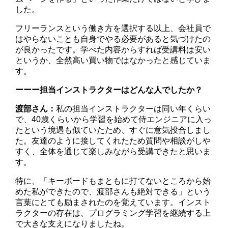
した。
フリーランスという働き方を選択する以上、会社員で
はやらないことも自身でやる必要があると気づけたの
が良かったです。学べた内容からすれば受講料は安い
というか、全然高い買い物ではなかったと感じていま
す。
ーーー担当インストラクターはどんな人でしたか？
渡部
さん：
私の担当インストラクターは同い年くらい
で、40歳くらいから学習を始めて侍エンジニアに入っ
たという境遇も似ていたため、すぐに意気投合しまし
た。友達のように接してくれたため質問や相談がしや
すく、全体を通じて楽しみながら受講できたと思いま
す。
特に、「キーボードもまともに打てないところから始
めた私ができたので、渡部さんも絶対できる」という
言葉にとても励まされたのを覚えています。インスト
ラクターの存在は、プログラミング学習を継続する上
で大きな支えになりましたね。