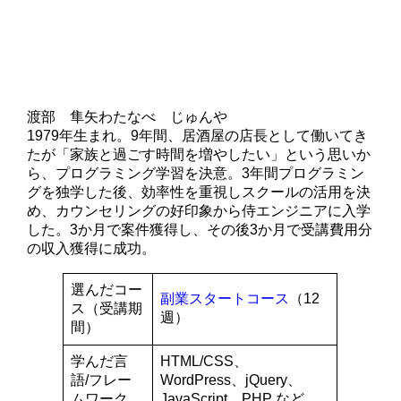
渡部 隼矢
わたなべ じゅんや
1979年生まれ。9年間、居酒屋の店長として働いてき
たが「家族と過ごす時間を増やしたい」という思いか
ら、プログラミング学習を決意。3年間プログラミン
グを独学した後、効率性を重視しスクールの活用を決
め、カウンセリングの好印象から侍エンジニアに入学
した。3か月で案件獲得し、その後3か月で受講費用分
の収入獲得に成功。
選んだコー
副業スタートコース
（12
ス（受講期
週）
間）
学んだ言
HTML/CSS、
語/フレー
WordPress、jQuery、
ムワーク
JavaScript、PHP など