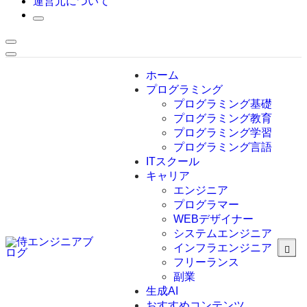
運営元について
ホーム
プログラミング
プログラミング基礎
プログラミング教育
プログラミング学習
プログラミング言語
ITスクール
HTML
CSS
キャリア
C言語
エンジニア
C#
プログラマー
VBA
WEBデザイナー
Go言語
システムエンジニア
Kotlin
インフラエンジニア
Java
JavaScript
フリーランス
PHP
副業
Python
生成AI
SQL
おすすめコンテンツ