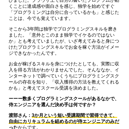
びました。ブラウザ上で自分の書いたプログラムが動
くことに達成感や面白さを感じ、独学を始めてすぐ
「プログラミングは自分に合っているかも」と感じた
ことは、今でも覚えています。
そこから3年間は独学でプログラミングスキルを磨き
ました。「意外とこのまま独学でイケるのではない
か」とも考えていましたが、いざ考えてみると身につ
けたプログラミングスキルでお金を稼ぐ方法がイメー
ジできなかったんです。
お金が稼げるスキルを身につけたとしても、実際に収
入を得る方法がわかりませんでした。そんななか、イ
ンターネットで調べていくうちにプログラミングスク
ールの存在を知り、「収入獲得の方法を教えてくれる
かも」と考えてスクール受講を決めました。
ーーー数多くプログラミングスクールがあるなかで、
侍エンジニアを選んだ決め手は何ですか？
渡部さん：
3か月という短い受講期間で習得できて、
自由にカリキュラムを組めるのが侍エンジニアのみだ
った
からです。