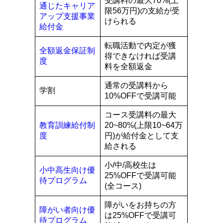
受講料の最大70%(上
通じたキャリア
限56万円)の支給が受
アップ支援事業
けられる
給付金
転職活動で内定が獲
全額返金保証制
得できなければ受講
度
料を全額返金
通常の受講料から
学割
10%OFFで受講可能
コース受講料の最大
教育訓練給付制
20~80%(上限10~64万
度
円)が給付金として支
給される
小/中/高校生は
小中高生向け優
25%OFFで受講可能
待プログラム
(全コース)
障がいをお持ちの方
障がい者向け優
は25%OFFで受講可
待プログラム