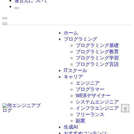
運営元について
ホーム
プログラミング
プログラミング基礎
プログラミング教育
プログラミング学習
プログラミング言語
ITスクール
HTML
CSS
キャリア
C言語
エンジニア
C#
プログラマー
VBA
WEBデザイナー
Go言語
システムエンジニア
Kotlin
インフラエンジニア
Java
JavaScript
フリーランス
PHP
副業
Python
生成AI
SQL
おすすめコンテンツ