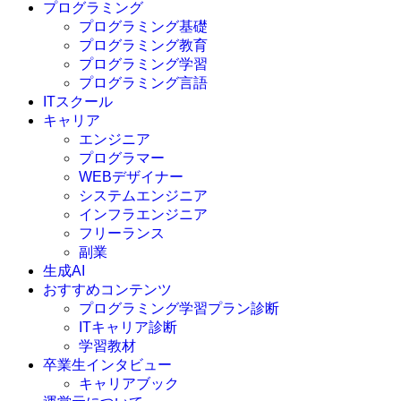
プログラミング
プログラミング基礎
プログラミング教育
プログラミング学習
プログラミング言語
ITスクール
HTML
CSS
キャリア
C言語
エンジニア
C#
プログラマー
VBA
WEBデザイナー
Go言語
システムエンジニア
Kotlin
インフラエンジニア
Java
JavaScript
フリーランス
PHP
副業
Python
生成AI
SQL
おすすめコンテンツ
Swift
プログラミング学習プラン診断
Ruby
ITキャリア診断
その他言語
学習教材
卒業生インタビュー
キャリアブック