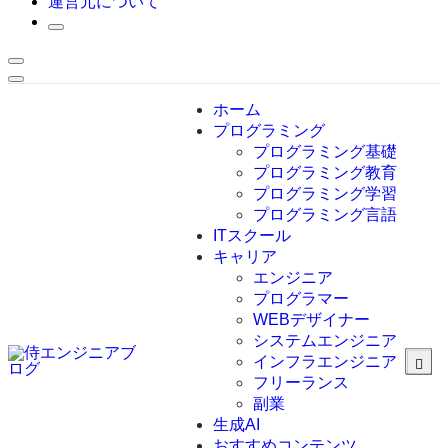
運営元について
ホーム
プログラミング
プログラミング基礎
プログラミング教育
プログラミング学習
プログラミング言語
ITスクール
HTML
CSS
キャリア
C言語
エンジニア
C#
プログラマー
VBA
WEBデザイナー
Go言語
システムエンジニア
Kotlin
インフラエンジニア
Java
JavaScript
フリーランス
PHP
副業
Python
生成AI
SQL
おすすめコンテンツ