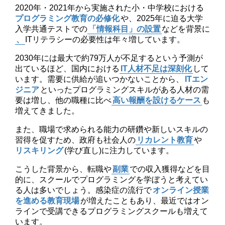
2020年・2021年から実施された小・中学校における
プログラミング教育の必修化
や、2025年に迫る大学
入学共通テストでの
「情報科目」の設置
などを背景に
、
ITリテラシーの必要性は年々増しています。
2030年には最大で約79万人が不足するという予測が
出ているほど、国内における
IT人材不足は深刻化
して
います。需要に供給が追いつかないことから、
ITエン
ジニア
といったプログラミングスキルがある人材の需
要は増し、他の職種に比べ
高い報酬を設けるケース
も
増えてきました。
また、職場で求められる能力の研鑽や新しいスキルの
習得を促すため、政府も社会人の
リカレント教育
や
リスキリング
(学び直し)に注力しています。
こうした背景から、転職や
副業
での収入獲得などを目
的に、スクールでプログラミングを学ぼうと考えてい
る人は多いでしょう。感染症の流行で
オンライン授業
を進める教育現場
が増えたこともあり、最近ではオン
ラインで受講できるプログラミングスクールも増えて
います。