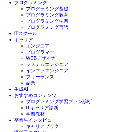
プログラミング
プログラミング基礎
プログラミング教育
プログラミング学習
プログラミング言語
ITスクール
HTML
CSS
キャリア
C言語
エンジニア
C#
プログラマー
VBA
WEBデザイナー
Go言語
システムエンジニア
Kotlin
インフラエンジニア
Java
JavaScript
フリーランス
PHP
副業
Python
生成AI
SQL
おすすめコンテンツ
Swift
プログラミング学習プラン診断
Ruby
ITキャリア診断
その他言語
学習教材
卒業生インタビュー
キャリアブック