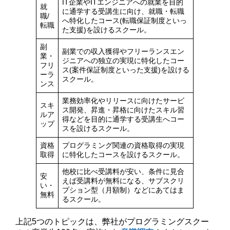
IT企業やITエンジニアへの就業を目的
就
に通学する受講生に向け、就職・転職
職/
へ特化したコース(転職保証制度といっ
転職
た支援)を設けるスクール。
副
副業での収入獲得やフリーランスエン
業・
ジニアへの独立の実現に特化したコー
フリ
ス(案件保証制度といった支援)を設ける
ーラ
スクール。
ンス
業務効率化やリリースに向けたサービ
スキ
ス開発、昇進・昇格に向けたスキル習
ルア
得などを目的に通学する受講生へコー
ップ
スを設けるスクール。
資格
プログラミング関連の資格取得の実現
取得
に特化したコースを設けるスクール。
他校に比べ受講料が安い、条件に見合
安
えば受講料が無料になる、サブスクリ
い・
プション型（月額制）などにあてはま
無料
るスクール。
上記5つのトピックは、弊社がプログラミングスクー