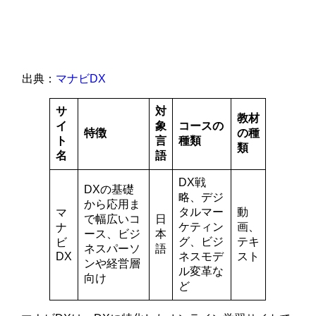
出典：
マナビDX
サ
対
教材
イ
象
コースの
特徴
の種
ト
言
種類
類
名
語
DX戦
DXの基礎
略、デジ
から応用ま
タルマー
動
マ
で幅広いコ
日
ケティン
画、
ナ
ース、ビジ
本
グ、ビジ
テキ
ビ
ネスパーソ
語
DX
ネスモデ
スト
ンや経営層
ル変革な
向け
ど