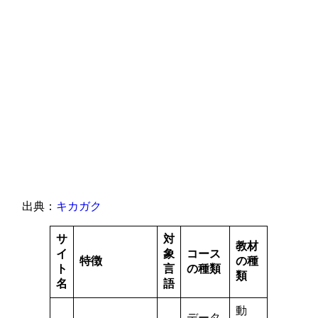
出典：
キカガク
サ
対
教材
イ
象
コース
特徴
の種
ト
言
の種類
類
名
語
動
データ