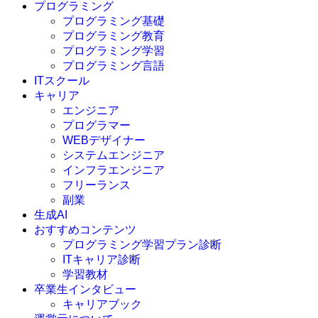
プログラミング
プログラミング基礎
プログラミング教育
プログラミング学習
プログラミング言語
ITスクール
HTML
CSS
キャリア
C言語
エンジニア
C#
プログラマー
VBA
WEBデザイナー
Go言語
システムエンジニア
Kotlin
インフラエンジニア
Java
JavaScript
フリーランス
PHP
副業
Python
生成AI
SQL
おすすめコンテンツ
Swift
プログラミング学習プラン診断
Ruby
ITキャリア診断
その他言語
学習教材
卒業生インタビュー
キャリアブック