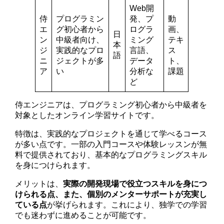
Web開
侍
プログラミン
発、プ
動
エ
グ初心者から
ログラ
画、
日
ン
中級者向け、
ミング
テキ
本
ジ
実践的なプロ
言語、
ス
語
ニ
ジェクトが多
データ
ト、
ア
い
分析な
課題
ど
侍エンジニアは、プログラミング初心者から中級者を
対象としたオンライン学習サイトです。
特徴は、実践的なプロジェクトを通じて学べるコース
が多い点です。一部の入門コースや体験レッスンが無
料で提供されており、基本的なプログラミングスキル
を身につけられます。
メリットは、
実際の開発現場で役立つスキルを身につ
けられる点、また、個別のメンターサポートが充実し
ている点
が挙げられます。これにより、独学での学習
でも迷わずに進めることが可能です。