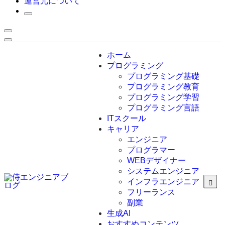
運営元について
ホーム
プログラミング
プログラミング基礎
プログラミング教育
プログラミング学習
プログラミング言語
ITスクール
HTML
CSS
キャリア
C言語
エンジニア
C#
プログラマー
VBA
WEBデザイナー
Go言語
システムエンジニア
Kotlin
インフラエンジニア
Java
JavaScript
フリーランス
PHP
副業
Python
生成AI
SQL
おすすめコンテンツ