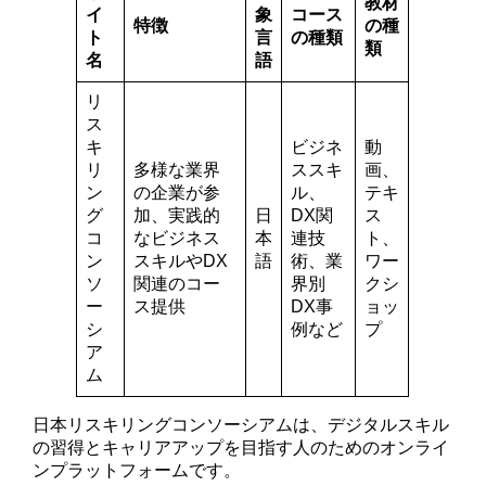
教材
イ
象
コース
特徴
の種
ト
言
の種類
類
名
語
リ
ス
キ
ビジネ
動
リ
多様な業界
ススキ
画、
ン
の企業が参
ル、
テキ
グ
加、実践的
日
DX関
ス
コ
なビジネス
本
連技
ト、
ン
スキルやDX
語
術、業
ワー
ソ
関連のコー
界別
クシ
ー
ス提供
DX事
ョッ
シ
例など
プ
ア
ム
日本リスキリングコンソーシアムは、デジタルスキル
の習得とキャリアアップを目指す人のためのオンライ
ンプラットフォームです。