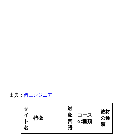
出典：
侍エンジニア
サ
対
教材
イ
象
コース
特徴
の種
ト
言
の種類
類
名
語