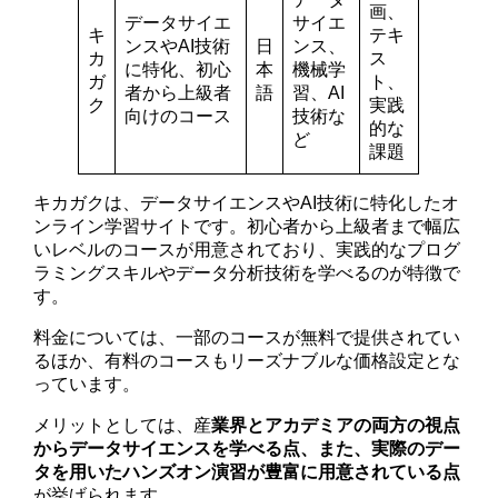
画、
データサイエ
サイエ
キ
テキ
ンスやAI技術
日
ンス、
カ
ス
に特化、初心
本
機械学
ガ
ト、
者から上級者
語
習、AI
ク
実践
向けのコース
技術な
的な
ど
課題
キカガクは、データサイエンスやAI技術に特化したオ
ンライン学習サイトです。初心者から上級者まで幅広
いレベルのコースが用意されており、実践的なプログ
ラミングスキルやデータ分析技術を学べるのが特徴で
す。
料金については、一部のコースが無料で提供されてい
るほか、有料のコースもリーズナブルな価格設定とな
っています。
メリットとしては、産
業界とアカデミアの両方の視点
からデータサイエンスを学べる点、また、実際のデー
タを用いたハンズオン演習が豊富に用意されている点
が挙げられます。