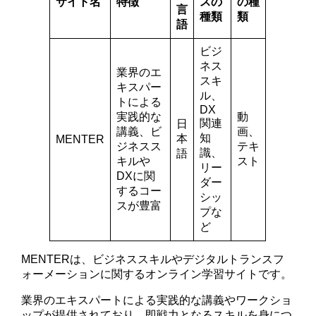
サイト名
特徴
スの
の種
言
種類
類
語
ビジ
ネス
業界のエ
スキ
キスパー
ル、
トによる
DX
実践的な
動
関連
日
講義、ビ
画、
知
本
MENTER
ジネスス
テキ
識、
語
キルや
スト
リー
DXに関
ダー
するコー
シッ
スが豊富
プな
ど
MENTERは、ビジネススキルやデジタルトランスフ
ォーメーションに関するオンライン学習サイトです。
業界のエキスパートによる実践的な講義やワークショ
ップが提供されており、即戦力となるスキルを身につ