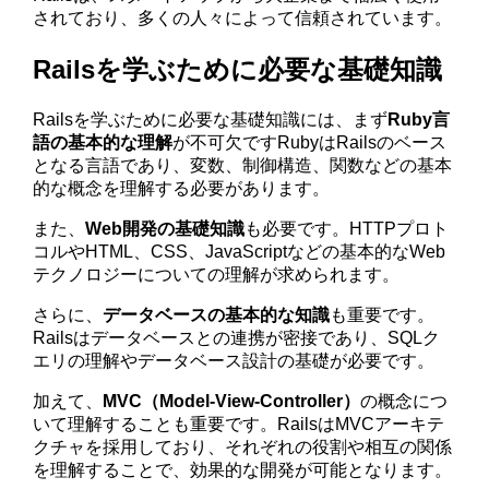
されており、多くの人々によって信頼されています。
Railsを学ぶために必要な基礎知識
Railsを学ぶために必要な基礎知識には、まず
Ruby言
語の基本的な理解
が不可欠ですRubyはRailsのベース
となる言語であり、変数、制御構造、関数などの基本
的な概念を理解する必要があります。
また、
Web開発の基礎知識
も必要です。HTTPプロト
コルやHTML、CSS、JavaScriptなどの基本的なWeb
テクノロジーについての理解が求められます。
さらに、
データベースの基本的な知識
も重要です。
Railsはデータベースとの連携が密接であり、SQLク
エリの理解やデータベース設計の基礎が必要です。
加えて、
MVC（Model-View-Controller）
の概念につ
いて理解することも重要です。RailsはMVCアーキテ
クチャを採用しており、それぞれの役割や相互の関係
を理解することで、効果的な開発が可能となります。