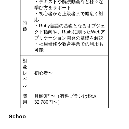
・テキストや解説動画など様々な
学び方をサポート
・初心者から上級者まで幅広く対
応
特
・Ruby言語の基礎となるオブジェ
徴
クト指向や、Railsに則ったWebア
プリケーション開発の基礎を解説
・社員研修や教育事業での利用も
可能
対
象
レ
初心者〜
ベ
ル
費
月額0円〜（有料プランは税込
用
32,780円〜）
Schoo