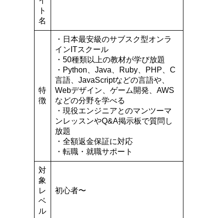
イ
ト
名
・日本最安級のサブスク型オンラ
インITスクール
・50種類以上の教材が学び放題
・Python、Java、Ruby、PHP、C
言語、JavaScriptなどの言語や、
特
Webデザイン、ゲーム開発、AWS
徴
などの分野を学べる
・現役エンジニアとのマンツーマ
ンレッスンやQ&A掲示板で質問し
放題
・全額返金保証に対応
・転職・就職サポート
対
象
レ
初心者〜
ベ
ル