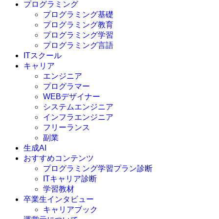
プログラミング
プログラミング基礎
プログラミング教育
プログラミング学習
プログラミング言語
ITスクール
HTML
CSS
キャリア
C言語
エンジニア
C#
プログラマー
VBA
WEBデザイナー
Go言語
システムエンジニア
Kotlin
インフラエンジニア
Java
JavaScript
フリーランス
PHP
副業
Python
生成AI
SQL
おすすめコンテンツ
Swift
プログラミング学習プラン診断
Ruby
ITキャリア診断
その他言語
学習教材
卒業生インタビュー
キャリアブック