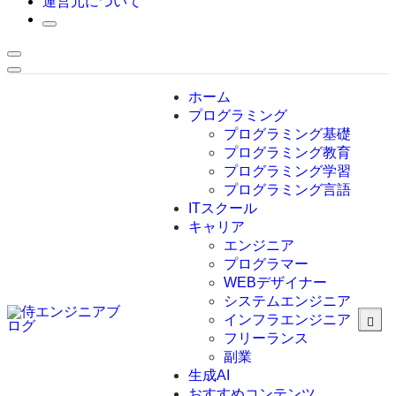
運営元について
ホーム
プログラミング
プログラミング基礎
プログラミング教育
プログラミング学習
プログラミング言語
ITスクール
HTML
CSS
キャリア
C言語
エンジニア
C#
プログラマー
VBA
WEBデザイナー
Go言語
システムエンジニア
Kotlin
インフラエンジニア
Java
JavaScript
フリーランス
PHP
副業
Python
生成AI
SQL
おすすめコンテンツ