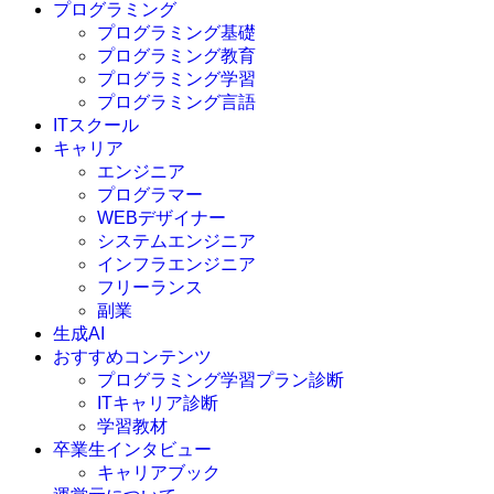
プログラミング
プログラミング基礎
プログラミング教育
プログラミング学習
プログラミング言語
ITスクール
HTML
CSS
キャリア
C言語
エンジニア
C#
プログラマー
VBA
WEBデザイナー
Go言語
システムエンジニア
Kotlin
インフラエンジニア
Java
JavaScript
フリーランス
PHP
副業
Python
生成AI
SQL
おすすめコンテンツ
Swift
プログラミング学習プラン診断
Ruby
ITキャリア診断
その他言語
学習教材
卒業生インタビュー
キャリアブック