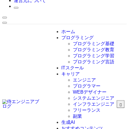
運営元について
ホーム
プログラミング
プログラミング基礎
プログラミング教育
プログラミング学習
プログラミング言語
ITスクール
HTML
CSS
キャリア
C言語
エンジニア
C#
プログラマー
VBA
WEBデザイナー
Go言語
システムエンジニア
Kotlin
インフラエンジニア
Java
JavaScript
フリーランス
PHP
副業
Python
生成AI
SQL
おすすめコンテンツ