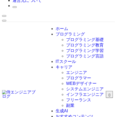
運営元について
ホーム
プログラミング
プログラミング基礎
プログラミング教育
プログラミング学習
プログラミング言語
ITスクール
HTML
CSS
キャリア
C言語
エンジニア
C#
プログラマー
VBA
WEBデザイナー
Go言語
システムエンジニア
Kotlin
インフラエンジニア
Java
JavaScript
フリーランス
PHP
副業
Python
生成AI
SQL
おすすめコンテンツ