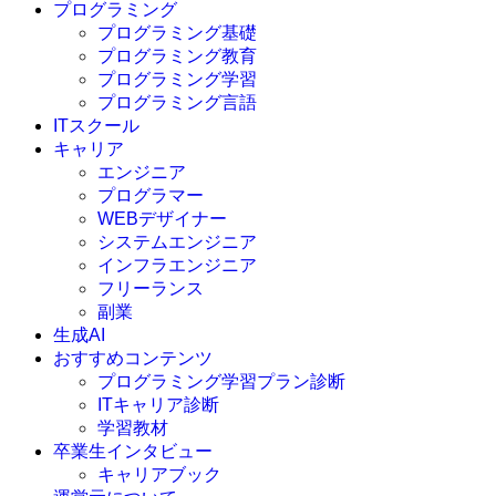
プログラミング
プログラミング基礎
プログラミング教育
プログラミング学習
プログラミング言語
ITスクール
HTML
CSS
キャリア
C言語
エンジニア
C#
プログラマー
VBA
WEBデザイナー
Go言語
システムエンジニア
Kotlin
インフラエンジニア
Java
JavaScript
フリーランス
PHP
副業
Python
生成AI
SQL
おすすめコンテンツ
Swift
プログラミング学習プラン診断
Ruby
ITキャリア診断
その他言語
学習教材
卒業生インタビュー
キャリアブック