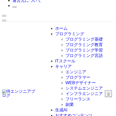
運営元について
ホーム
プログラミング
プログラミング基礎
プログラミング教育
プログラミング学習
プログラミング言語
ITスクール
HTML
CSS
キャリア
C言語
エンジニア
C#
プログラマー
VBA
WEBデザイナー
Go言語
システムエンジニア
Kotlin
インフラエンジニア
Java
JavaScript
フリーランス
PHP
副業
Python
生成AI
SQL
おすすめコンテンツ