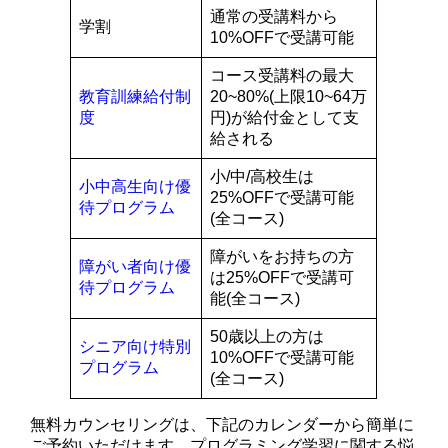
通常の受講料から
学割
10%OFFで受講可能
コース受講料の最大
教育訓練給付制
20~80%(上限10~64万
度
円)が給付金として支
給される
小/中/高校生は
小中高生向け優
25%OFFで受講可能
待プログラム
(全コース)
障がいをお持ちの方
障がい者向け優
は25%OFFで受講可
待プログラム
能(全コース)
50歳以上の方は
シニア向け特別
10%OFFで受講可能
プログラム
(全コース)
無料カウンセリングは、下記のカレンダーから簡単に
ご予約いただけます。プログラミング学習に関する悩