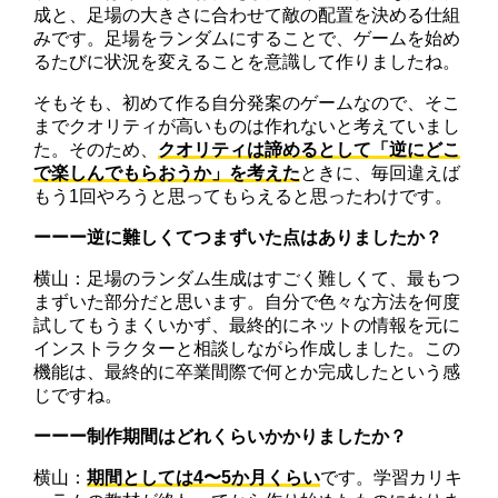
成と、足場の大きさに合わせて敵の配置を決める仕組
みです。足場をランダムにすることで、ゲームを始め
るたびに状況を変えることを意識して作りましたね。
そもそも、初めて作る自分発案のゲームなので、そこ
までクオリティが高いものは作れないと考えていまし
た。そのため、
クオリティは諦めるとして「逆にどこ
で楽しんでもらおうか」を考えた
ときに、毎回違えば
もう1回やろうと思ってもらえると思ったわけです。
ーーー逆に難しくてつまずいた点はありましたか？
横山：足場のランダム生成はすごく難しくて、最もつ
まずいた部分だと思います。自分で色々な方法を何度
試してもうまくいかず、最終的にネットの情報を元に
インストラクターと相談しながら作成しました。この
機能は、最終的に卒業間際で何とか完成したという感
じですね。
ーーー制作期間はどれくらいかかりましたか？
横山：
期間としては4〜5か月くらい
です。学習カリキ