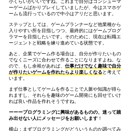
小くらいがいいですね。これまで自分はコンシューマ
ーゲームばかりプレイしていましたが、今はスマホゲ
ームも流行っているので中小はアリだと思います。
ステップとしては、ゲームプランナーなど他業種から
入りやすい所を目指しつつ、最終的にはゲームプログ
ラマーを目指したいです。そのために、現在は転職エ
ージェントと戦略を練り進めている状態です。
あと、企業でゲーム作る場合は、自分が作りたいもの
でなくニーズに合わせて作ることになりますよね。な
ので、もし余裕があれば、
仕事だけでなく趣味で自分
が作りたいゲームを作れたらより楽しくなる
と考えて
います。
まず仕事としてゲームを作ることで人脈や知識が得ら
れますし、それらを趣味のゲーム開発にも回せていけ
れば良い作品を作れそうですね。
ーーープログラミングに興味があるものの、迷って踏
み出せない人にメッセージをお願いします
！
横山：まずプログラミングがどういうものか調べてみ