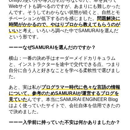
Unityの使い方や導入がわからないので、本を買って
Webサイトも調べるのですが、あまりにも難しかった
んです。そうしてわからない状態が続くと、自然とモ
チベーションが低下するのを感じました。
問題解決に
時間がかかるので、やはりプロから教えてもらうのが
いい
と考え、いろいろ調べた中でSAMURAIを選んだ
という形です。
ーーーなぜSAMURAIを選んだのですか？
横山：一番の決め手はオーダーメイドカリキュラム
と、インストラクターを途中で交代できる点、つまり
自分に合う人と好きなことを学べる柔軟性で選びまし
た。
あと、実は私が
プログラマー時代に色々な言語の情報
について、参考のためSAMURAIが運営するブログを
見ていた
んです。本当にSAMURAI ENGINEER Blog
はよく使っていたサイトで、会社自体を信用できたの
で決めました。
ーーー入学前に持っていた不安は何かありましたか？