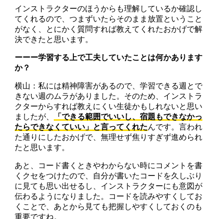
インストラクターのほうからも理解しているか確認し
てくれるので、つまずいたらそのまま放置ということ
がなく、とにかく質問すれば教えてくれたおかげで解
決できたと思います。
ーーー学習する上で工夫していたことは何かあります
か？
横山：私には精神障害があるので、学習できる週とで
きない週のムラがありました。そのため、インストラ
クターからすれば教えにくい生徒かもしれないと思い
ましたが、
「できる範囲でいいし、宿題もできなかっ
たらできなくていい」と言ってくれた
んです。言われ
た通りにしたおかげで、無理せず焦りすぎず進められ
たと思います。
あと、コード書くときやわからない時にコメントを書
くクセをつけたので、自分が書いたコードを久しぶり
に見ても思い出せるし、インストラクターにも意図が
伝わるようになりました。コードを読みやすくしてお
くことで、あとから見ても把握しやすくしておくのも
重要ですね。