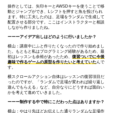
操作としては、矢印キーとAWSDキーを使うことで移
動とジャンプができ、Lシフトを押すと魚を投げられ
ます。特に工夫したのは、足場をランダムで生成して
配置させる部分です。ここはインストラクターと相談
しながら作りましたね。
ーーーアイデア出しはどのように行いましたか？
横山：講座中にふと作りたくなったので作り始めまし
た。もともと私はプログラミング経験があるため、最
初はレッスンも余裕があったため、
復習ついでに今後
趣味で作るゲームの原型を作りたいと考えていた
んで
す。
横スクロールアクション自体はレッスンの復習項目だ
ったのですが、「ランダムで足場が変われば繰り返し
遊んでもらえる」など、自分なりにどうすれば面白い
かを考えて進めていきました。
ーーー制作する中で特にこだわった点はありますか？
横山：やはり先ほどお伝えした通りランダムな足場作