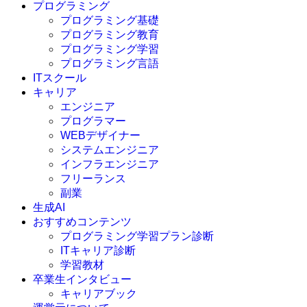
プログラミング
プログラミング基礎
プログラミング教育
プログラミング学習
プログラミング言語
ITスクール
HTML
CSS
キャリア
C言語
エンジニア
C#
プログラマー
VBA
WEBデザイナー
Go言語
システムエンジニア
Kotlin
インフラエンジニア
Java
JavaScript
フリーランス
PHP
副業
Python
生成AI
SQL
おすすめコンテンツ
Swift
プログラミング学習プラン診断
Ruby
ITキャリア診断
その他言語
学習教材
卒業生インタビュー
キャリアブック