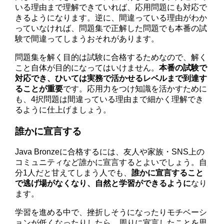
いる理由まで理解できていれば、応用問題にも対応で
きるようになります。逆に、間違っている理由がわか
っていなければ、問題集で正解した問題でも本番の試
験で間違ってしまうおそれがあります。
問題集を解く目的は試験に合格するためなので、解く
こと自体が目的になってはいけません。
本番の試験で
対応でき、ひいては実務で活かせるレベルまで到達す
ることが重要
です。応用力をつけ知識を活かすために
も、4択問題は間違っている理由まで細かく理解でき
るように仕上げましょう。
誰かに宣言する
Java Bronzeに合格するには、友人や家族・SNS上の
コミュニティなど誰かに宣言するとよいでしょう。自
分1人だと甘えてしまう人でも、
誰かに宣言すること
で逃げ場がなくなり、自然と学習ができるように
なり
ます。
学習を進める中で、挫折しそうになったりモチベーシ
ョンが低くなったりしたら、周りに宣言したことを思