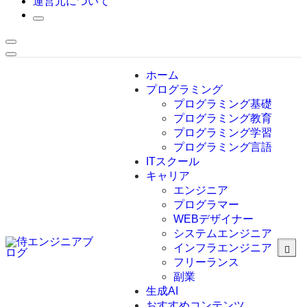
運営元について
ホーム
プログラミング
プログラミング基礎
プログラミング教育
プログラミング学習
プログラミング言語
ITスクール
HTML
CSS
キャリア
C言語
エンジニア
C#
プログラマー
VBA
WEBデザイナー
Go言語
システムエンジニア
Kotlin
インフラエンジニア
Java
JavaScript
フリーランス
PHP
副業
Python
生成AI
SQL
おすすめコンテンツ