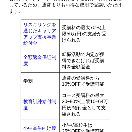
しているため、通常よりもお得な費用で受講いただけ
ます。
リスキリングを
受講料の最大70%(上
通じたキャリア
限56万円)の支給が受
アップ支援事業
けられる
給付金
転職活動で内定が獲
全額返金保証制
得できなければ受講
度
料を全額返金
通常の受講料から
学割
10%OFFで受講可能
コース受講料の最大
教育訓練給付制
20~80%(上限10~64万
度
円)が給付金として支
給される
小/中/高校生は
小中高生向け優
25%OFFで受講可能