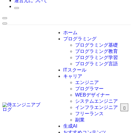
運営元について
ホーム
プログラミング
プログラミング基礎
プログラミング教育
プログラミング学習
プログラミング言語
ITスクール
HTML
CSS
キャリア
C言語
エンジニア
C#
プログラマー
VBA
WEBデザイナー
Go言語
システムエンジニア
Kotlin
インフラエンジニア
Java
JavaScript
フリーランス
PHP
副業
Python
生成AI
SQL
おすすめコンテンツ