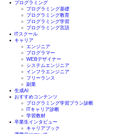
プログラミング
プログラミング基礎
プログラミング教育
プログラミング学習
プログラミング言語
ITスクール
HTML
CSS
キャリア
C言語
エンジニア
C#
プログラマー
VBA
WEBデザイナー
Go言語
システムエンジニア
Kotlin
インフラエンジニア
Java
JavaScript
フリーランス
PHP
副業
Python
生成AI
SQL
おすすめコンテンツ
Swift
プログラミング学習プラン診断
Ruby
ITキャリア診断
その他言語
学習教材
卒業生インタビュー
キャリアブック