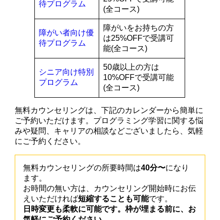
待プログラム
(全コース)
障がいをお持ちの方
障がい者向け優
は25%OFFで受講可
待プログラム
能(全コース)
50歳以上の方は
シニア向け特別
10%OFFで受講可能
プログラム
(全コース)
無料カウンセリングは、下記のカレンダーから簡単に
ご予約いただけます。プログラミング学習に関する悩
みや疑問、キャリアの相談などございましたら、気軽
にご予約ください。
無料カウンセリングの所要時間は
40分〜
になり
ます。
お時間の無い方は、カウンセリング開始時にお伝
えいただければ
短縮することも可能
です。
日時変更も柔軟に可能です。枠が埋まる前に、お
気軽にご予約ください
。