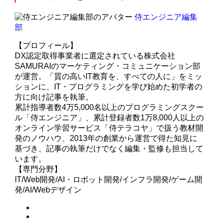
侍エンジニア編集
部
【プロフィール】
DX認定取得事業者に選定されている株式会社
SAMURAIのマーケティング・コミュニケーション部
が運営。「質の高いIT教育を、すべての人に」をミッ
ションに、IT・プログラミングを学び始めた初学者の
方に向け記事を執筆。
累計指導者数4万5,000名以上のプログラミングスクー
ル「侍エンジニア」、累計登録者数1万8,000人以上の
オンライン学習サービス「侍テラコヤ」で扱う教材開
発のノウハウ、2013年の創業から運営で得た知見に
基づき、記事の執筆だけでなく編集・監修も担当して
います。
【専門分野】
IT/Web開発/AI・ロボット開発/インフラ開発/ゲーム開
発/AI/Webデザイン