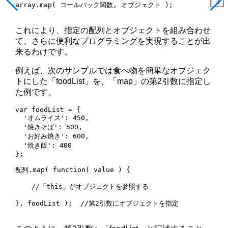
array.map( コールバック関数, オブジェクト );

これにより、指定の配列とオブジェクトを組み合わせ
て、さらに便利なプログラミングを実現することが出
来るわけです。
例えば、次のサンプルでは食べ物を簡単なオブジェク
トにした「foodList」を、「map」の第2引数に指定し
た例です。
var foodList = {

  'オムライス': 450,

  '焼きそば': 500,

  'お好み焼き': 600,

  '焼き飯': 400

};

配列.map( function( value ) {

    //「this」がオブジェクトを参照する

}, foodList );  //第2引数にオブジェクトを指定
