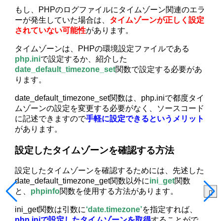
もし、PHPのログファイルにタイムゾーン関連のエラ
ーが発生していた場合は、
タイムゾーンが正しく設定
されていない可能性
があります。
タイムゾーンは、PHPの環境設定ファイルである
php.ini
で設定するか、紹介した
date_default_timezone_set
関数で設定する必要があ
ります。
date_default_timezone_set関数は、php.iniで都度タイ
ムゾーンの設定を変更する必要がなく、ソースコード
に記述できますので
手軽に設定できるというメリット
があります。
設定したタイムゾーンを確認する方法
設定したタイムゾーンを確認するためには、先述した
date_default_timezone_get関数以外に
ini_get
関数
と、
phpinfo
関数を使用する方法があります。
ini_get関数は引数に
‘date.timezone’
を指定すれば、
php.iniで設定したタイムゾーンを取得
することがで