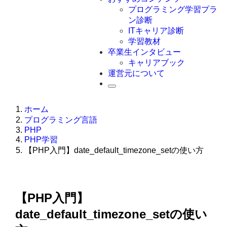
Swift
プログラミング学習プラ
Ruby
ン診断
その他言語
ITキャリア診断
学習教材
卒業生インタビュー
キャリアブック
運営元について
ホーム
プログラミング言語
PHP
PHP学習
【PHP入門】date_default_timezone_setの使い方
【PHP入門】
date_default_timezone_setの使い