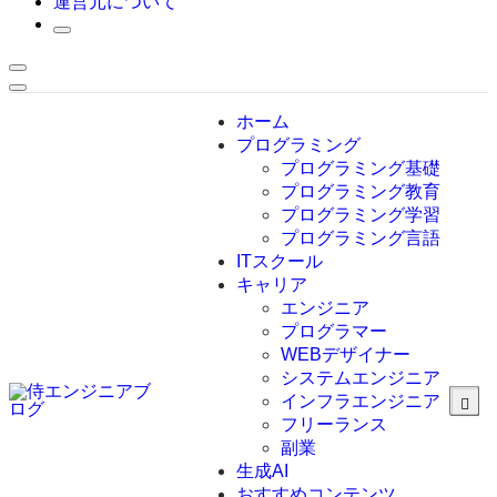
運営元について
ホーム
プログラミング
プログラミング基礎
プログラミング教育
プログラミング学習
プログラミング言語
ITスクール
HTML
CSS
キャリア
C言語
エンジニア
C#
プログラマー
VBA
WEBデザイナー
Go言語
システムエンジニア
Kotlin
インフラエンジニア
Java
JavaScript
フリーランス
PHP
副業
Python
生成AI
SQL
おすすめコンテンツ