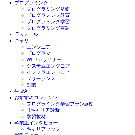
プログラミング
プログラミング基礎
プログラミング教育
プログラミング学習
プログラミング言語
ITスクール
HTML
CSS
キャリア
C言語
エンジニア
C#
プログラマー
VBA
WEBデザイナー
Go言語
システムエンジニア
Kotlin
インフラエンジニア
Java
JavaScript
フリーランス
PHP
副業
Python
生成AI
SQL
おすすめコンテンツ
Swift
プログラミング学習プラン診断
Ruby
ITキャリア診断
その他言語
学習教材
卒業生インタビュー
キャリアブック