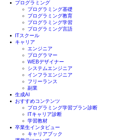
プログラミング
プログラミング基礎
プログラミング教育
プログラミング学習
プログラミング言語
ITスクール
HTML
CSS
キャリア
C言語
エンジニア
C#
プログラマー
VBA
WEBデザイナー
Go言語
システムエンジニア
Kotlin
インフラエンジニア
Java
JavaScript
フリーランス
PHP
副業
Python
生成AI
SQL
おすすめコンテンツ
Swift
プログラミング学習プラン診断
Ruby
ITキャリア診断
その他言語
学習教材
卒業生インタビュー
キャリアブック