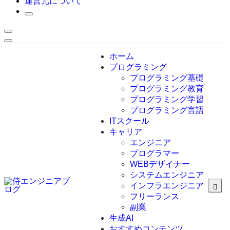
運営元について
ホーム
プログラミング
プログラミング基礎
プログラミング教育
プログラミング学習
プログラミング言語
ITスクール
HTML
CSS
キャリア
C言語
エンジニア
C#
プログラマー
VBA
WEBデザイナー
Go言語
システムエンジニア
Kotlin
インフラエンジニア
Java
JavaScript
フリーランス
PHP
副業
Python
生成AI
SQL
おすすめコンテンツ