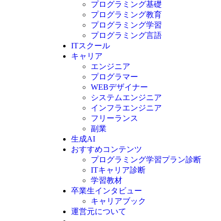
プログラミング基礎
プログラミング教育
プログラミング学習
プログラミング言語
ITスクール
HTML
CSS
キャリア
C言語
エンジニア
C#
プログラマー
VBA
WEBデザイナー
Go言語
システムエンジニア
Kotlin
インフラエンジニア
Java
JavaScript
フリーランス
PHP
副業
Python
生成AI
SQL
おすすめコンテンツ
Swift
プログラミング学習プラン診断
Ruby
ITキャリア診断
その他言語
学習教材
卒業生インタビュー
キャリアブック
運営元について