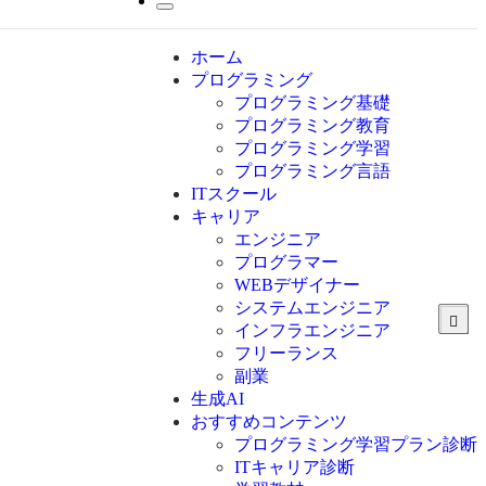
ホーム
プログラミング
プログラミング基礎
プログラミング教育
プログラミング学習
プログラミング言語
ITスクール
HTML
CSS
キャリア
C言語
エンジニア
C#
プログラマー
VBA
WEBデザイナー
Go言語
システムエンジニア
Kotlin
インフラエンジニア
Java
JavaScript
フリーランス
PHP
副業
Python
生成AI
SQL
おすすめコンテンツ
Swift
プログラミング学習プラン診断
Ruby
ITキャリア診断
その他言語