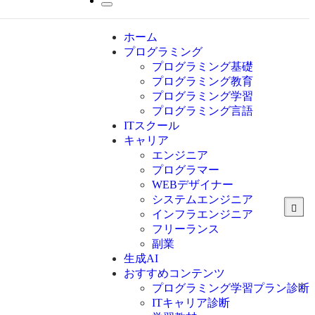
ホーム
プログラミング
プログラミング基礎
プログラミング教育
プログラミング学習
プログラミング言語
ITスクール
HTML
CSS
キャリア
C言語
エンジニア
C#
プログラマー
VBA
WEBデザイナー
Go言語
システムエンジニア
Kotlin
インフラエンジニア
Java
JavaScript
フリーランス
PHP
副業
Python
生成AI
SQL
おすすめコンテンツ
Swift
プログラミング学習プラン診断
Ruby
ITキャリア診断
その他言語