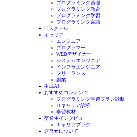
プログラミング基礎
プログラミング教育
プログラミング学習
プログラミング言語
ITスクール
HTML
CSS
キャリア
C言語
エンジニア
C#
プログラマー
VBA
WEBデザイナー
Go言語
システムエンジニア
Kotlin
インフラエンジニア
Java
JavaScript
フリーランス
PHP
副業
Python
生成AI
SQL
おすすめコンテンツ
Swift
プログラミング学習プラン診断
Ruby
ITキャリア診断
その他言語
学習教材
卒業生インタビュー
キャリアブック
運営元について