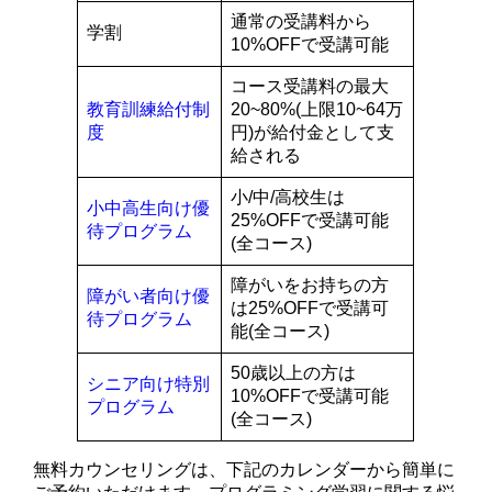
通常の受講料から
学割
10%OFFで受講可能
コース受講料の最大
教育訓練給付制
20~80%(上限10~64万
度
円)が給付金として支
給される
小/中/高校生は
小中高生向け優
25%OFFで受講可能
待プログラム
(全コース)
障がいをお持ちの方
障がい者向け優
は25%OFFで受講可
待プログラム
能(全コース)
50歳以上の方は
シニア向け特別
10%OFFで受講可能
プログラム
(全コース)
無料カウンセリングは、下記のカレンダーから簡単に