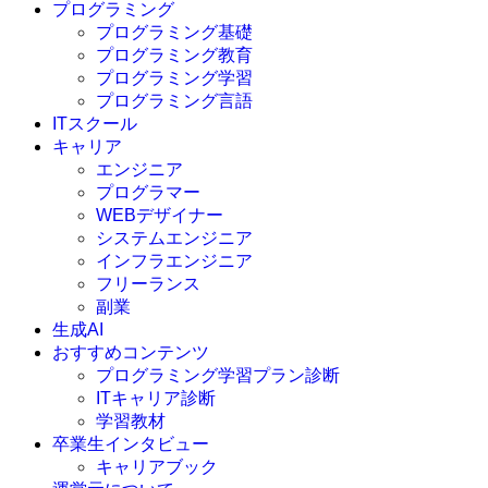
プログラミング
プログラミング基礎
プログラミング教育
プログラミング学習
プログラミング言語
ITスクール
HTML
CSS
キャリア
C言語
エンジニア
C#
プログラマー
VBA
WEBデザイナー
Go言語
システムエンジニア
Kotlin
インフラエンジニア
Java
JavaScript
フリーランス
PHP
副業
Python
生成AI
SQL
おすすめコンテンツ
Swift
プログラミング学習プラン診断
Ruby
ITキャリア診断
その他言語
学習教材
卒業生インタビュー
キャリアブック