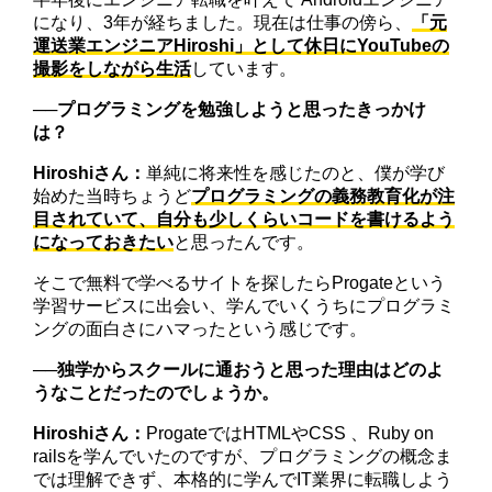
になり、3年が経ちました。現在は仕事の傍ら、
「元
運送業エンジニアHiroshi」として休日にYouTubeの
撮影をしながら生活
しています。
──プログラミングを勉強しようと思ったきっかけ
は？
Hiroshiさん：
単純に将来性を感じたのと、僕が学び
始めた当時ちょうど
プログラミングの義務教育化が注
目されていて、自分も少しくらいコードを書けるよう
になっておきたい
と思ったんです。
そこで無料で学べるサイトを探したらProgateという
学習サービスに出会い、学んでいくうちにプログラミ
ングの面白さにハマったという感じです。
──独学からスクールに通おうと思った理由はどのよ
うなことだったのでしょうか。
Hiroshiさん：
ProgateではHTMLやCSS 、Ruby on
railsを学んでいたのですが、プログラミングの概念ま
では理解できず、本格的に学んでIT業界に転職しよう