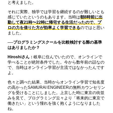
と考えました。
それに実際、独学では学習を継続するのが難しいとも
感じていたというのもあります。当時は
朝8時前に出
勤して夜21時〜22時に帰宅する生活だったので、プ
ロの力を借りた方が効率よく学習できる
のではと思い
ました。
──プログラミングスクールを比較検討する際の基準
はありましたか？
Hiroshiさん：
岐阜に住んでいたので、オンラインで
学べることが絶対条件でした。今から数年前の話なの
で、当時はオンライン学習が主流ではなかったんです
よ。
色々と調べた結果、当時からオンライン学習で知名度
の高かったSAMURAI ENGINEERの無料カウンセリン
グを受けることにしました。上京した時に東京の街並
みを見て、プログラミング云々より「将来的に東京で
働きたい」という憧れを強く抱くようになりました
ね。