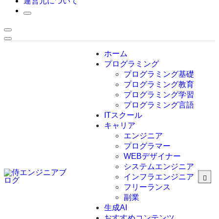
運営元について
ホーム
プログラミング
プログラミング基礎
プログラミング教育
プログラミング学習
プログラミング言語
ITスクール
HTML
CSS
キャリア
C言語
エンジニア
C#
プログラマー
VBA
WEBデザイナー
Go言語
システムエンジニア
Kotlin
インフラエンジニア
Java
JavaScript
フリーランス
PHP
副業
Python
生成AI
SQL
おすすめコンテンツ