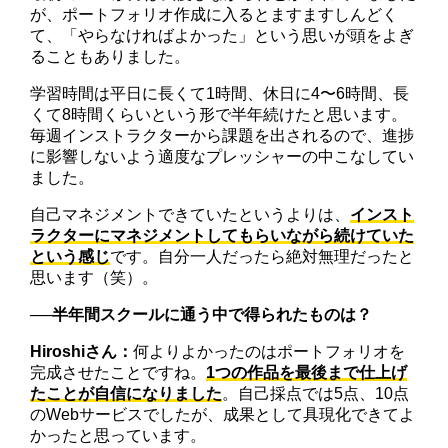
が、ポートフォリオ作成に入るとますますしんどく
て、「やらなければよかった」という思いが頭をよぎ
ることもありました。
学習時間は平日に長くて1時間、休日に4〜6時間、長
くて8時間くらいという形で半年続けたと思います。
毎週インストラクターから課題を出されるので、進捗
に影響しないよう適度なプレッシャーの中こなしてい
ました。
自己マネジメントできていたというよりは、
インスト
ラクターにマネジメントしてもらいながら続けていた
という感じ
です。自分一人だったら絶対無理だったと
思います（笑）。
──
半年間スクールに通う中で得られたものは？
Hiroshiさん：
何よりよかったのはポートフォリオを
完成させたことですね。
1つの作品を最後まで仕上げ
たことが自信になりました
。自己採点では5点、10点
のWebサービスでしたが、成果として具現化できてよ
かったと思っています。