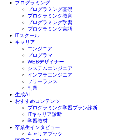
プログラミング
プログラミング基礎
プログラミング教育
プログラミング学習
プログラミング言語
ITスクール
HTML
CSS
キャリア
C言語
エンジニア
C#
プログラマー
VBA
WEBデザイナー
Go言語
システムエンジニア
Kotlin
インフラエンジニア
Java
JavaScript
フリーランス
PHP
副業
Python
生成AI
SQL
おすすめコンテンツ
Swift
プログラミング学習プラン診断
Ruby
ITキャリア診断
その他言語
学習教材
卒業生インタビュー
キャリアブック