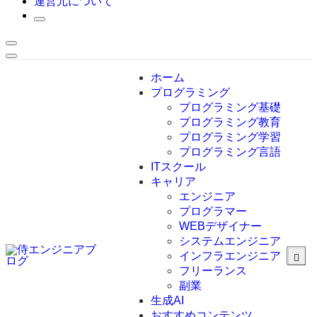
運営元について
ホーム
プログラミング
プログラミング基礎
プログラミング教育
プログラミング学習
プログラミング言語
ITスクール
HTML
CSS
キャリア
C言語
エンジニア
C#
プログラマー
VBA
WEBデザイナー
Go言語
システムエンジニア
Kotlin
インフラエンジニア
Java
JavaScript
フリーランス
PHP
副業
Python
生成AI
SQL
おすすめコンテンツ