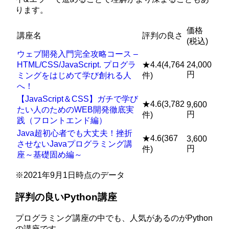
ります。
価格
講座名
評判の良さ
(税込)
ウェブ開発入門完全攻略コース –
HTML/CSS/JavaScript. プログラ
★4.4(4,764
24,000
円
ミングをはじめて学び創れる人
件)
へ！
【JavaScript＆CSS】ガチで学び
★4.6(3,782
9,600
たい人のためのWEB開発徹底実
円
件)
践（フロントエンド編）
Java超初心者でも大丈夫！挫折
★4.6(367
3,600
させないJavaプログラミング講
円
件)
座～基礎固め編～
※2021年9月1日時点のデータ
評判の良いPython講座
プログラミング講座の中でも、人気があるのがPython
の講座です。