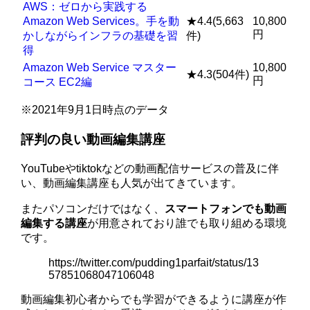
AWS：ゼロから実践する
Amazon Web Services。手を動
★4.4(5,663
10,800
円
かしながらインフラの基礎を習
件)
得
Amazon Web Service マスター
10,800
★4.3(504件)
円
コース EC2編
※2021年9月1日時点のデータ
評判の良い動画編集講座
YouTubeやtiktokなどの動画配信サービスの普及に伴
い、動画編集講座も人気が出てきています。
またパソコンだけではなく、
スマートフォンでも動画
編集する講座
が用意されており誰でも取り組める環境
です。
https://twitter.com/pudding1parfait/status/13
57851068047106048
動画編集初心者からでも学習ができるように講座が作