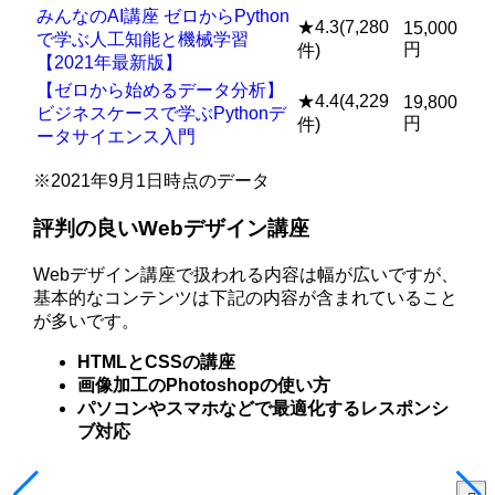
みんなのAI講座 ゼロからPython
★4.3(7,280
15,000
で学ぶ人工知能と機械学習
円
件)
【2021年最新版】
【ゼロから始めるデータ分析】
★4.4(4,229
19,800
ビジネスケースで学ぶPythonデ
円
件)
ータサイエンス入門
※2021年9月1日時点のデータ
評判の良いWebデザイン講座
Webデザイン講座で扱われる内容は幅が広いですが、
基本的なコンテンツは下記の内容が含まれていること
が多いです。
HTMLとCSSの講座
画像加工のPhotoshopの使い方
パソコンやスマホなどで最適化するレスポンシ
ブ対応