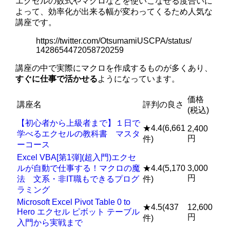
エクセルの数式やマクロなどを使いこなせる度合いに
よって、効率化が出来る幅が変わってくるため人気な
講座です。
https://twitter.com/OtsumamiUSCPA/status/
1428654472058720259
講座の中で実際にマクロを作成するものが多くあり、
すぐに仕事で活かせる
ようになっています。
価格
講座名
評判の良さ
(税込)
【初心者から上級者まで】１日で
★4.4(6,661
2,400
学べるエクセルの教科書 マスタ
円
件)
ーコース
Excel VBA[第1弾](超入門)エクセ
ルが自動で仕事する！マクロの魔
★4.4(5,170
3,000
円
法 文系・非IT職もできるプログ
件)
ラミング
Microsoft Excel Pivot Table 0 to
★4.5(437
12,600
Hero エクセル ピボット テーブル
円
件)
入門から実戦まで