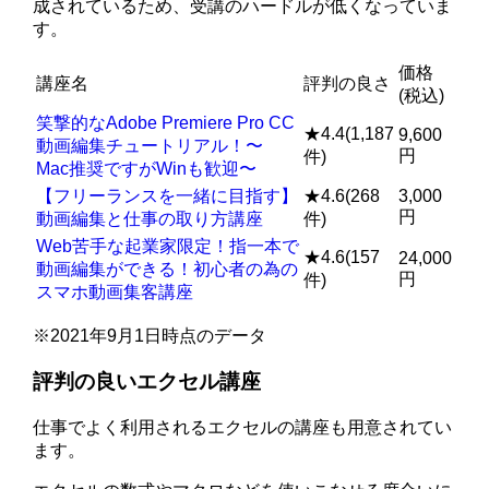
成されているため、受講のハードルが低くなっていま
す。
価格
講座名
評判の良さ
(税込)
笑撃的なAdobe Premiere Pro CC
★4.4(1,187
9,600
動画編集チュートリアル！〜
円
件)
Mac推奨ですがWinも歓迎〜
【フリーランスを一緒に目指す】
★4.6(268
3,000
円
動画編集と仕事の取り方講座
件)
Web苦手な起業家限定！指一本で
★4.6(157
24,000
動画編集ができる！初心者の為の
円
件)
スマホ動画集客講座
※2021年9月1日時点のデータ
評判の良いエクセル講座
仕事でよく利用されるエクセルの講座も用意されてい
ます。