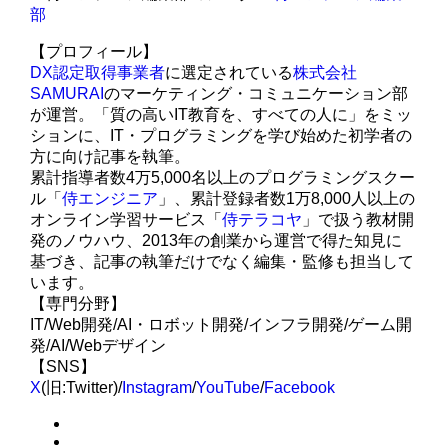
部
【プロフィール】
DX認定取得事業者
に選定されている
株式会社
SAMURAI
のマーケティング・コミュニケーション部
が運営。「質の高いIT教育を、すべての人に」をミッ
ションに、IT・プログラミングを学び始めた初学者の
方に向け記事を執筆。
累計指導者数4万5,000名以上のプログラミングスクー
ル「
侍エンジニア
」、累計登録者数1万8,000人以上の
オンライン学習サービス「
侍テラコヤ
」で扱う教材開
発のノウハウ、2013年の創業から運営で得た知見に
基づき、記事の執筆だけでなく編集・監修も担当して
います。
【専門分野】
IT/Web開発/AI・ロボット開発/インフラ開発/ゲーム開
発/AI/Webデザイン
【SNS】
X
(旧:Twitter)/
Instagram
/
YouTube
/
Facebook