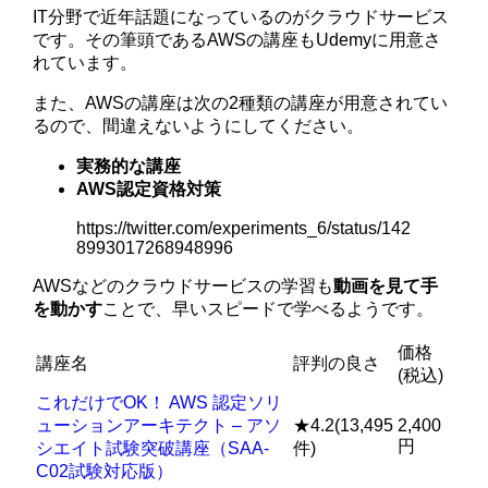
IT分野で近年話題になっているのがクラウドサービス
です。その筆頭であるAWSの講座もUdemyに用意さ
れています。
また、AWSの講座は次の2種類の講座が用意されてい
るので、間違えないようにしてください。
実務的な講座
AWS認定資格対策
https://twitter.com/experiments_6/status/142
8993017268948996
AWSなどのクラウドサービスの学習も
動画を見て手
を動かす
ことで、早いスピードで学べるようです。
価格
講座名
評判の良さ
(税込)
これだけでOK！ AWS 認定ソリ
ューションアーキテクト – アソ
★4.2(13,495
2,400
円
シエイト試験突破講座（SAA-
件)
C02試験対応版）