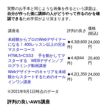
実際のお手本と同じような画像を作るという課題は、
自分が作った後に講師の人がどうやって作るのかを確
認できる
ため学習がより深まります。
価格
講座名
評判の良さ
(税込)
未経験からプロのWebデザイナー
★4.3(8,600
24,000
になる！ 400レッスン以上の完全
円
件)
マスターコース
HTML5+CSS3 手を動かしてマ
★4.4(844
20,400
スターする WEBデザイン／プ
円
件)
ログラミング動画講座
Webデザイナーのキャリアを未経
★4.2(1,350
24,000
験からスタートするためのオール
円
件)
インワン講座
※2021年9月1日時点のデータ
評判の良いAWS講座