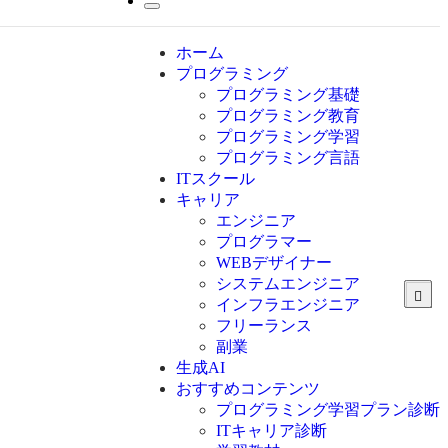
ホーム
プログラミング
プログラミング基礎
プログラミング教育
プログラミング学習
プログラミング言語
ITスクール
HTML
CSS
キャリア
C言語
エンジニア
C#
プログラマー
VBA
WEBデザイナー
Go言語
システムエンジニア
Kotlin
インフラエンジニア
Java
JavaScript
フリーランス
PHP
副業
Python
生成AI
SQL
おすすめコンテンツ
Swift
プログラミング学習プラン診断
Ruby
ITキャリア診断
その他言語