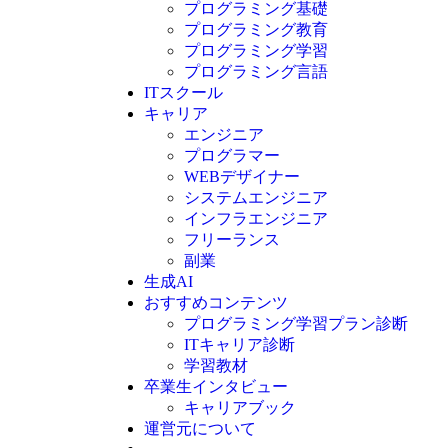
プログラミング基礎
プログラミング教育
プログラミング学習
プログラミング言語
ITスクール
HTML
CSS
キャリア
C言語
エンジニア
C#
プログラマー
VBA
WEBデザイナー
Go言語
システムエンジニア
Kotlin
インフラエンジニア
Java
JavaScript
フリーランス
PHP
副業
Python
生成AI
SQL
おすすめコンテンツ
Swift
プログラミング学習プラン診断
Ruby
ITキャリア診断
その他言語
学習教材
卒業生インタビュー
キャリアブック
運営元について