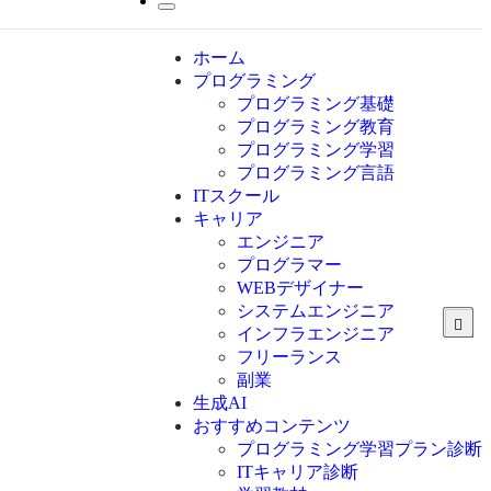
ホーム
プログラミング
プログラミング基礎
プログラミング教育
プログラミング学習
プログラミング言語
ITスクール
HTML
CSS
キャリア
C言語
エンジニア
C#
プログラマー
VBA
WEBデザイナー
Go言語
システムエンジニア
Kotlin
インフラエンジニア
Java
JavaScript
フリーランス
PHP
副業
Python
生成AI
SQL
おすすめコンテンツ
Swift
プログラミング学習プラン診断
Ruby
ITキャリア診断
その他言語