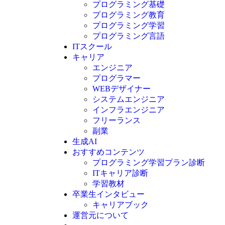
プログラミング基礎
プログラミング教育
プログラミング学習
プログラミング言語
ITスクール
HTML
CSS
キャリア
C言語
エンジニア
C#
プログラマー
VBA
WEBデザイナー
Go言語
システムエンジニア
Kotlin
インフラエンジニア
Java
JavaScript
フリーランス
PHP
副業
Python
生成AI
SQL
おすすめコンテンツ
Swift
プログラミング学習プラン診断
Ruby
ITキャリア診断
その他言語
学習教材
卒業生インタビュー
キャリアブック
運営元について