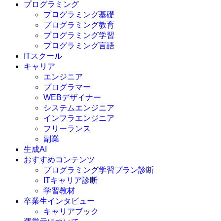
プログラミング
プログラミング基礎
プログラミング教育
プログラミング学習
プログラミング言語
ITスクール
HTML
CSS
キャリア
C言語
エンジニア
C#
プログラマー
VBA
WEBデザイナー
Go言語
システムエンジニア
Kotlin
インフラエンジニア
Java
JavaScript
フリーランス
PHP
副業
Python
生成AI
SQL
おすすめコンテンツ
Swift
プログラミング学習プラン診断
Ruby
ITキャリア診断
その他言語
学習教材
卒業生インタビュー
キャリアブック