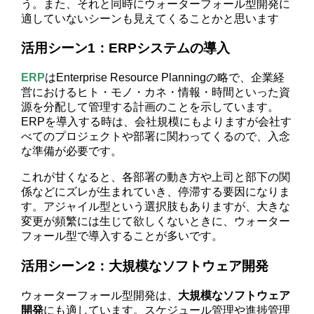
う。また、それと同時にウォーターフォール型開発に
適していないシーンも見えてくることかと思います
活用シーン1：ERPシステムの導入
ERP
はEnterprise Resource Planningの略で、企業経
営におけるヒト・モノ・カネ・情報・時間といった資
源を分配して管理する計画のことを示しています。
ERPを導入する時は、会社規模にもよりますが会社す
べてのプロジェクトや部署に関わってくるので、入念
な準備が必要です。
これが甘くなると、各部署の動き方や上司と部下の関
係などにズレが生まれていき、停滞する要因になりま
す。アジャイル型という選択肢もありますが、大きな
変更が頻繁には生じて欲しくないときに、ウォーター
フォール型で導入することが多いです。
活用シーン2：大規模なソフトウェア開発
ウォーターフォール型開発は、
大規模なソフトウェア
開発
にも適しています。スケジュール管理や進捗管理