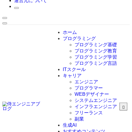
運営元について
ホーム
プログラミング
プログラミング基礎
プログラミング教育
プログラミング学習
プログラミング言語
ITスクール
HTML
CSS
キャリア
C言語
エンジニア
C#
プログラマー
VBA
WEBデザイナー
Go言語
システムエンジニア
Kotlin
インフラエンジニア
Java
JavaScript
フリーランス
PHP
副業
Python
生成AI
SQL
おすすめコンテンツ