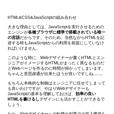
HTML&CSS&JavaScriptの組み合わせ
大きな理由としては、JavaScriptを実行させるための
エンジンが
各種ブラウザに標準で搭載されている唯一
の言語
だからです。そのため、当然ながらHTMLを記
述する時もJavaScriptからの利用を前提にしていなけ
ればいけません。
このような時に、Webデザイナーが書くHTMLとエン
ジニアがイメージするHTMLがまったく異なるものだ
とWebページを作るのに時間が掛かってしまいます。
ちゃんと意思疎通が出来たほうが良いですしね……。
もちろん本格的な制御はエンジニアに任せてしまって
も良いわけですが、やはりWebデザイナーも
JavaScriptの基本を理解しておけば、
効率の良い
HTMLを書けるし
デザインにも活かすことができるで
しょう。
なお、Webデザイナーへの転職や副業での収入獲得を