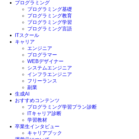
プログラミング
プログラミング基礎
プログラミング教育
プログラミング学習
プログラミング言語
ITスクール
HTML
CSS
キャリア
C言語
エンジニア
C#
プログラマー
VBA
WEBデザイナー
Go言語
システムエンジニア
Kotlin
インフラエンジニア
Java
JavaScript
フリーランス
PHP
副業
Python
生成AI
SQL
おすすめコンテンツ
Swift
プログラミング学習プラン診断
Ruby
ITキャリア診断
その他言語
学習教材
卒業生インタビュー
キャリアブック