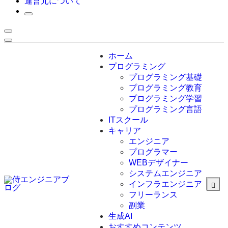
運営元について
ホーム
プログラミング
プログラミング基礎
プログラミング教育
プログラミング学習
プログラミング言語
ITスクール
HTML
CSS
キャリア
C言語
エンジニア
C#
プログラマー
VBA
WEBデザイナー
Go言語
システムエンジニア
Kotlin
インフラエンジニア
Java
JavaScript
フリーランス
PHP
副業
Python
生成AI
SQL
おすすめコンテンツ