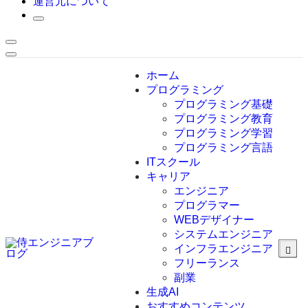
運営元について
ホーム
プログラミング
プログラミング基礎
プログラミング教育
プログラミング学習
プログラミング言語
ITスクール
HTML
CSS
キャリア
C言語
エンジニア
C#
プログラマー
VBA
WEBデザイナー
Go言語
システムエンジニア
Kotlin
インフラエンジニア
Java
JavaScript
フリーランス
PHP
副業
Python
生成AI
SQL
おすすめコンテンツ