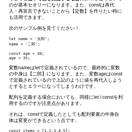
のが基本セオリーになります。また、constは再代
入・再宣言できないことから【定数】を作りたい時に
も活用できます。
次のサンプル例を見てください！
let name = '太郎';

name = '二郎';

const age = 30;

変数nameはletで定義されているので、最終的に変数
の中身は【二郎】になります。また、変数ageはconst
で定義されているので上記のように値を再代入しよう
とするとエラーになってしまうわけです。
配列を定義する場合においても、同様にlet / constを利
用するのですが注意点があります。
それは、constで定義したとしても配列要素の中身自
体は変更ができるという点です。
const items = [1,2,3,4,5];
