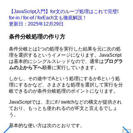
【JavaScript入門】for文のループ処理はこれで完璧!
for-in / for-of / forEach文も徹底解説！
更新日：2025年12月29日
条件分岐処理の作り方
条件分岐とは1つの処理を実行した結果を元に次の処
理を選択するというイメージになります。JavaScript
は基本的にシングルスレッドなので、通常は
プログラ
ムの上から下へ
順番に実行していきます。
しかし、その途中でAという処理にするかBという処
理にするかなど、さまざまな処理を選択して実行を分
岐できるのが条件分岐処理のポイントになります。
JavaScriptでは、主にif / switchなどの構文が提供され
ており、もっとも使われるのがIF文と言えるでしょ
う。
基本的な使い方は次のとおりです。