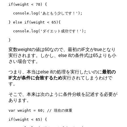
if(weight < 70) {

  console.log('あともう少しです！');

} else if(weight < 65){

  console.log('ダイエット成功です！');

変数weightの値は60なので、最初のIF文がtrueとなり
実行されます。しかし、else ifの条件式は65よりも小
さい場合です。
つまり、本当はelse ifの処理を実行したいのに
最初の
IF文が条件に合致するため
実行されてしまうわけで
す。
そこで、本来は次のように条件分岐を記述する必要が
あります。
var weight = 60; // 現在の体重

if(weight < 65) {
