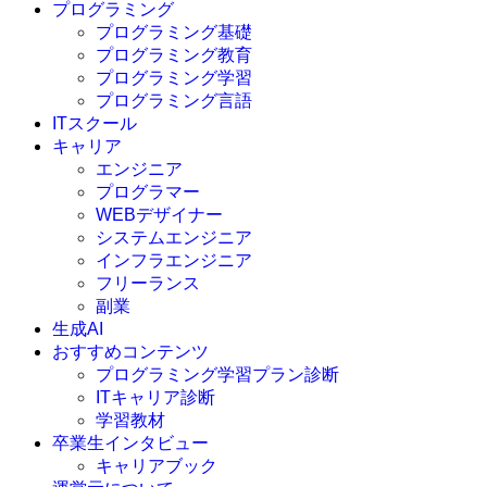
プログラミング
プログラミング基礎
プログラミング教育
プログラミング学習
プログラミング言語
ITスクール
HTML
CSS
キャリア
C言語
エンジニア
C#
プログラマー
VBA
WEBデザイナー
Go言語
システムエンジニア
Kotlin
インフラエンジニア
Java
JavaScript
フリーランス
PHP
副業
Python
生成AI
SQL
おすすめコンテンツ
Swift
プログラミング学習プラン診断
Ruby
ITキャリア診断
その他言語
学習教材
卒業生インタビュー
キャリアブック