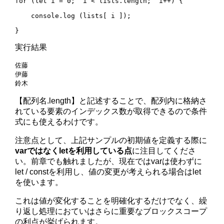
for (let i = 0;  i < lists.length;  i++) {

    console.log (lists[ i ]);

実行結果
佐藤

伊藤

【配列名.length】と記述することで、配列内に格納さ
れている要素のインデックス数が取得できるので条件
式にも使えるわけです。
注意点として、上記サンプルの初期値を定義する際に
varではなくletを利用している点
に注目してくださ
い。前章でも触れましたが、現在ではvarは使わずに
let / constを利用し、値の変更が考えられる場合はlet
を使います。
これは値が変化することを明確化するだけでなく、繰
り返し処理におていはさらに重要なブロックスコープ
の利点が挙げられます。