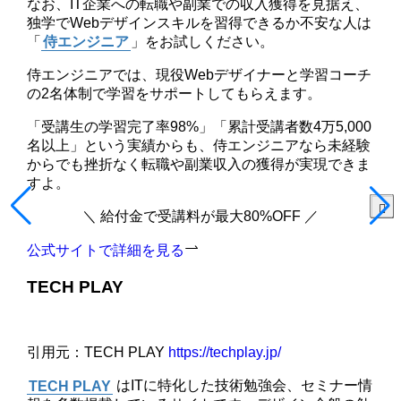
なお、IT企業への転職や副業での収入獲得を見据え、
独学でWebデザインスキルを習得できるか不安な人は
「
侍エンジニア
」をお試しください。
侍エンジニアでは、現役Webデザイナーと学習コーチ
の2名体制で学習をサポートしてもらえます。
「受講生の学習完了率98%」「累計受講者数4万5,000
名以上」という実績からも、侍エンジニアなら未経験
からでも挫折なく転職や副業収入の獲得が実現できま
すよ。
＼ 給付金で受講料が最大80%OFF ／
公式サイトで詳細を見る
TECH PLAY
引用元：TECH PLAY
https://techplay.jp/
TECH PLAY
はITに特化した技術勉強会、セミナー情