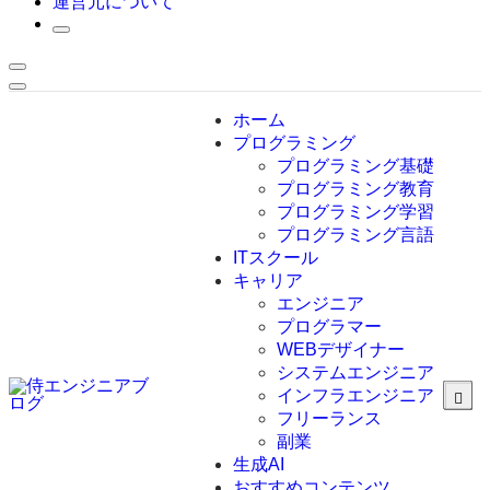
運営元について
ホーム
プログラミング
プログラミング基礎
プログラミング教育
プログラミング学習
プログラミング言語
ITスクール
HTML
CSS
キャリア
C言語
エンジニア
C#
プログラマー
VBA
WEBデザイナー
Go言語
システムエンジニア
Kotlin
インフラエンジニア
Java
JavaScript
フリーランス
PHP
副業
Python
生成AI
SQL
おすすめコンテンツ