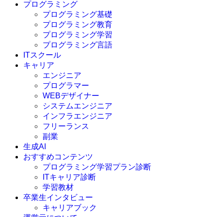
プログラミング
プログラミング基礎
プログラミング教育
プログラミング学習
プログラミング言語
ITスクール
HTML
CSS
キャリア
C言語
エンジニア
C#
プログラマー
VBA
WEBデザイナー
Go言語
システムエンジニア
Kotlin
インフラエンジニア
Java
JavaScript
フリーランス
PHP
副業
Python
生成AI
SQL
おすすめコンテンツ
Swift
プログラミング学習プラン診断
Ruby
ITキャリア診断
その他言語
学習教材
卒業生インタビュー
キャリアブック