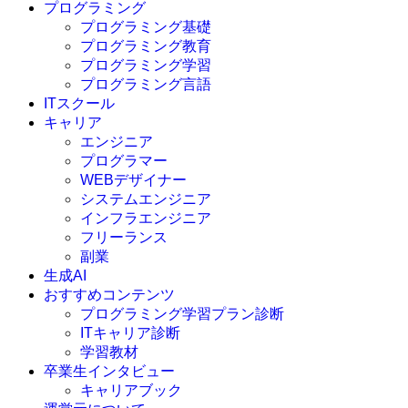
プログラミング
プログラミング基礎
プログラミング教育
プログラミング学習
プログラミング言語
ITスクール
HTML
CSS
キャリア
C言語
エンジニア
C#
プログラマー
VBA
WEBデザイナー
Go言語
システムエンジニア
Kotlin
インフラエンジニア
Java
JavaScript
フリーランス
PHP
副業
Python
生成AI
SQL
おすすめコンテンツ
Swift
プログラミング学習プラン診断
Ruby
ITキャリア診断
その他言語
学習教材
卒業生インタビュー
キャリアブック