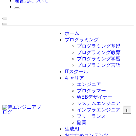
運営元について
ホーム
プログラミング
プログラミング基礎
プログラミング教育
プログラミング学習
プログラミング言語
ITスクール
HTML
CSS
キャリア
C言語
エンジニア
C#
プログラマー
VBA
WEBデザイナー
Go言語
システムエンジニア
Kotlin
インフラエンジニア
Java
JavaScript
フリーランス
PHP
副業
Python
生成AI
SQL
おすすめコンテンツ