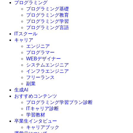
プログラミング
プログラミング基礎
プログラミング教育
プログラミング学習
プログラミング言語
ITスクール
HTML
CSS
キャリア
C言語
エンジニア
C#
プログラマー
VBA
WEBデザイナー
Go言語
システムエンジニア
Kotlin
インフラエンジニア
Java
JavaScript
フリーランス
PHP
副業
Python
生成AI
SQL
おすすめコンテンツ
Swift
プログラミング学習プラン診断
Ruby
ITキャリア診断
その他言語
学習教材
卒業生インタビュー
キャリアブック