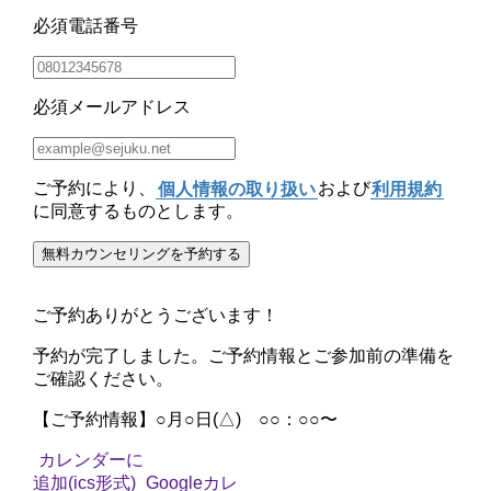
必須
電話番号
必須
メールアドレス
ご予約により、
個人情報の取り扱い
および
利用規約
に同意するものとします。
無料カウンセリングを予約する
ご予約ありがとうございます！
予約が完了しました。
ご予約情報
と
ご参加前の準備
を
ご確認ください。
【ご予約情報】
○月○日(△) ○○：○○〜
カレンダーに
追加(ics形式)
Googleカレ