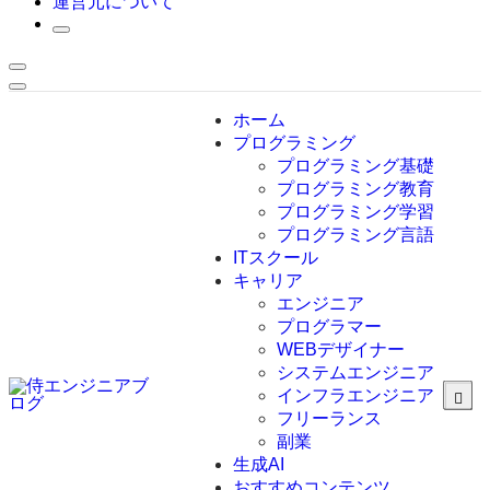
運営元について
ホーム
プログラミング
プログラミング基礎
プログラミング教育
プログラミング学習
プログラミング言語
ITスクール
HTML
CSS
キャリア
C言語
エンジニア
C#
プログラマー
VBA
WEBデザイナー
Go言語
システムエンジニア
Kotlin
インフラエンジニア
Java
JavaScript
フリーランス
PHP
副業
Python
生成AI
SQL
おすすめコンテンツ