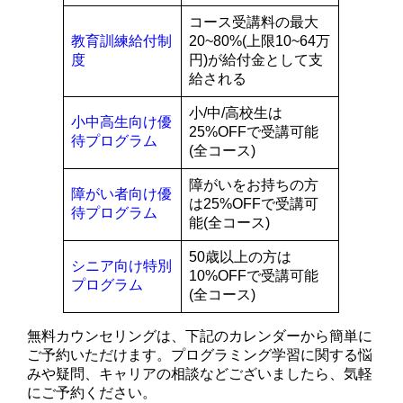
コース受講料の最大
教育訓練給付制
20~80%(上限10~64万
度
円)が給付金として支
給される
小/中/高校生は
小中高生向け優
25%OFFで受講可能
待プログラム
(全コース)
障がいをお持ちの方
障がい者向け優
は25%OFFで受講可
待プログラム
能(全コース)
50歳以上の方は
シニア向け特別
10%OFFで受講可能
プログラム
(全コース)
無料カウンセリングは、下記のカレンダーから簡単に
ご予約いただけます。プログラミング学習に関する悩
みや疑問、キャリアの相談などございましたら、気軽
にご予約ください。