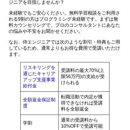
ジニアを目指しませんか？
未経験でもご安心ください。無料学習相談をご利用さ
れる9割の方はプログラミング未経験です。まずは無
料カウンセリングで、プロのコンサルタントにあなた
の悩みや不安をお聞かせください。
なお、侍エンジニアでは次のような割引・特典もご用
しているため、通常よりもお得な費用で受講いただけ
ます。
リスキリングを
受講料の最大70%(上
通じたキャリア
限56万円)の支給が受
アップ支援事業
けられる
給付金
転職活動で内定が獲
全額返金保証制
得できなければ受講
度
料を全額返金
通常の受講料から
学割
10%OFFで受講可能