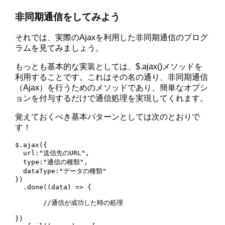
非同期通信をしてみよう
それでは、実際のAjaxを利用した非同期通信のプログ
ラムを見てみましょう。
もっとも基本的な実装としては、$.ajax()メソッドを
利用することです。これはその名の通り、非同期通信
（Ajax）を行うためのメソッドであり、簡単なオプシ
ョンを付与するだけで通信処理を実現してくれます。
覚えておくべき基本パターンとしては次のとおりで
す！
$.ajax({    

  url:"送信先のURL",

  type:"通信の種類",

  dataType:"データの種類"

})

  .done((data) => {

       //通信が成功した時の処理

})
