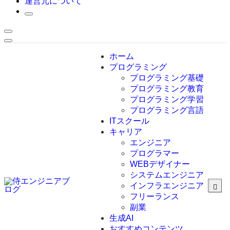
運営元について
ホーム
プログラミング
プログラミング基礎
プログラミング教育
プログラミング学習
プログラミング言語
ITスクール
HTML
CSS
キャリア
C言語
エンジニア
C#
プログラマー
VBA
WEBデザイナー
Go言語
システムエンジニア
Kotlin
インフラエンジニア
Java
JavaScript
フリーランス
PHP
副業
Python
生成AI
SQL
おすすめコンテンツ