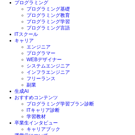
プログラミング
プログラミング基礎
プログラミング教育
プログラミング学習
プログラミング言語
ITスクール
HTML
CSS
キャリア
C言語
エンジニア
C#
プログラマー
VBA
WEBデザイナー
Go言語
システムエンジニア
Kotlin
インフラエンジニア
Java
JavaScript
フリーランス
PHP
副業
Python
生成AI
SQL
おすすめコンテンツ
Swift
プログラミング学習プラン診断
Ruby
ITキャリア診断
その他言語
学習教材
卒業生インタビュー
キャリアブック