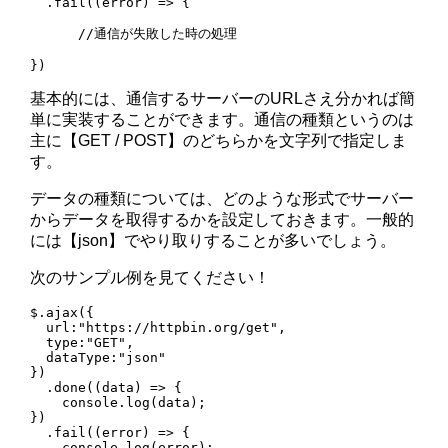
  .fail((error) => {

      //通信が失敗した時の処理

基本的には、通信するサーバーのURLさえ分かれば簡
単に実装することができます。通信の種類というのは
主に【GET / POST】のどちらかを文字列で指定しま
す。
データの種類については、どのような形式でサーバー
からデータを取得するかを設定しておきます。一般的
には【json】でやり取りすることが多いでしょう。
次のサンプル例を見てください！
$.ajax({    

  url:"https://httpbin.org/get",

  type:"GET",

  dataType:"json"

})

  .done((data) => {

    console.log(data);

})

  .fail((error) => {

    console.log(error);
