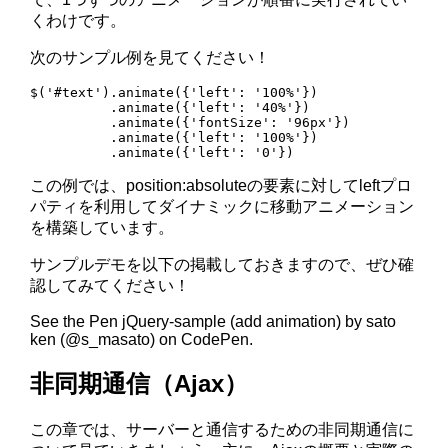
くわけです。
次のサンプル例を見てください！
$('#text').animate({'left': '100%'})

          .animate({'left': '40%'})

          .animate({'fontSize': '96px'})

          .animate({'left': '100%'})

この例では、position:absoluteの要素に対してleftプロ
パティを利用してダイナミックに移動アニメーション
を構築しています。
サンプルデモを以下の掲載しておきますので、ぜひ確
認してみてください！
See the Pen jQuery-sample (add animation) by sato
ken (@s_masato) on CodePen.
非同期通信（Ajax）
この章では、サーバーと通信するための非同期通信に