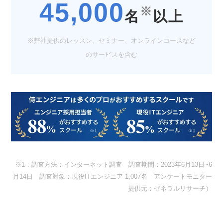
45,000
※
名
以上
※弊社提供のレッスン、セミナー、オンラインコースなど
のサービスを含む
※1：調査方法：インターネット調査 調査期間：2023年6月13日~6
月14日 調査対象：現役ITエンジニア 1,007名 アンケートモニター
提供元：ゼネラルリサーチ）