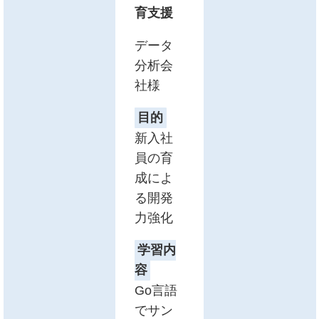
育支援
データ
分析会
社様
目的
新入社
員の育
成によ
る開発
力強化
学習内
容
Go言語
でサン