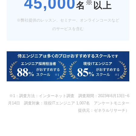
45,000
※
名
以上
※弊社提供のレッスン、セミナー、オンラインコースなど
のサービスを含む
※1：調査方法：インターネット調査 調査期間：2023年6月13日~6
月14日 調査対象：現役ITエンジニア 1,007名 アンケートモニター
提供元：ゼネラルリサーチ）