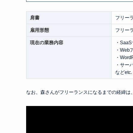
肩書
フリー
雇用形態
フリー
現在の業務内容
・Saa
・Web
・Word
・サー
などetc.
なお、森さんがフリーランスになるまでの経緯は