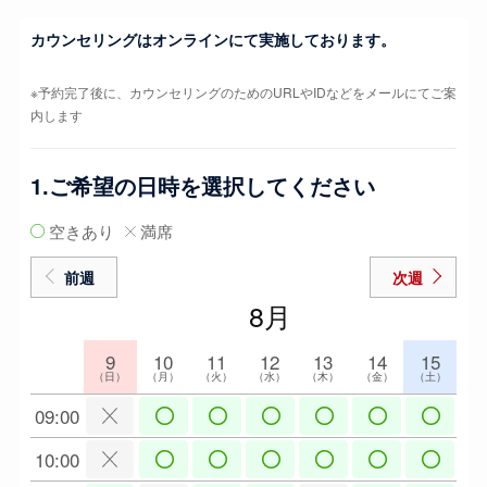
カウンセリングはオンラインにて実施しております。
※予約完了後に、カウンセリングのためのURLやIDなどをメールにてご案
内します
1.ご希望の日時を選択してください
空きあり
満席
前週
次週
8月
9
10
11
12
13
14
15
（日）
（月）
（火）
（水）
（木）
（金）
（土）
09:00
10:00