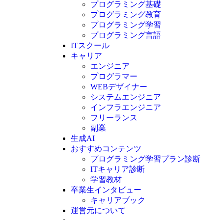
プログラミング基礎
プログラミング教育
プログラミング学習
プログラミング言語
ITスクール
HTML
CSS
キャリア
C言語
エンジニア
C#
プログラマー
VBA
WEBデザイナー
Go言語
システムエンジニア
Kotlin
インフラエンジニア
Java
JavaScript
フリーランス
PHP
副業
Python
生成AI
SQL
おすすめコンテンツ
Swift
プログラミング学習プラン診断
Ruby
ITキャリア診断
その他言語
学習教材
卒業生インタビュー
キャリアブック
運営元について