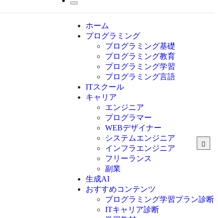
ホーム
プログラミング
プログラミング基礎
プログラミング教育
プログラミング学習
プログラミング言語
ITスクール
HTML
CSS
キャリア
C言語
エンジニア
C#
プログラマー
VBA
WEBデザイナー
Go言語
システムエンジニア
Kotlin
インフラエンジニア
Java
JavaScript
フリーランス
PHP
副業
Python
生成AI
SQL
おすすめコンテンツ
Swift
プログラミング学習プラン診断
Ruby
ITキャリア診断
その他言語