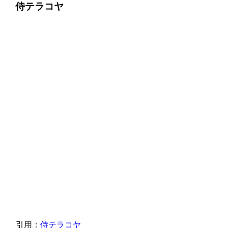
侍テラコヤ
引用：
侍テラコヤ