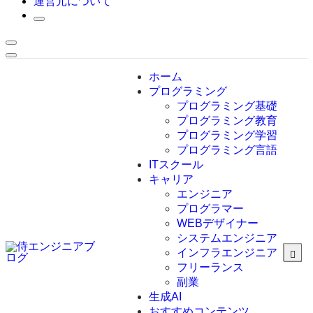
運営元について
ホーム
プログラミング
プログラミング基礎
プログラミング教育
プログラミング学習
プログラミング言語
ITスクール
HTML
CSS
キャリア
C言語
エンジニア
C#
プログラマー
VBA
WEBデザイナー
Go言語
システムエンジニア
Kotlin
インフラエンジニア
Java
JavaScript
フリーランス
PHP
副業
Python
生成AI
SQL
おすすめコンテンツ