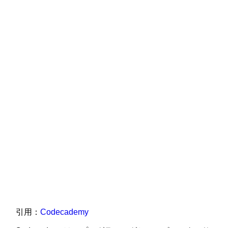
引用：
Codecademy