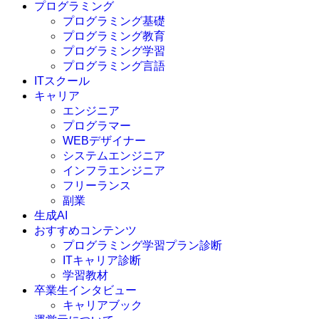
プログラミング
プログラミング基礎
プログラミング教育
プログラミング学習
プログラミング言語
ITスクール
HTML
CSS
キャリア
C言語
エンジニア
C#
プログラマー
VBA
WEBデザイナー
Go言語
システムエンジニア
Kotlin
インフラエンジニア
Java
JavaScript
フリーランス
PHP
副業
Python
生成AI
SQL
おすすめコンテンツ
Swift
プログラミング学習プラン診断
Ruby
ITキャリア診断
その他言語
学習教材
卒業生インタビュー
キャリアブック