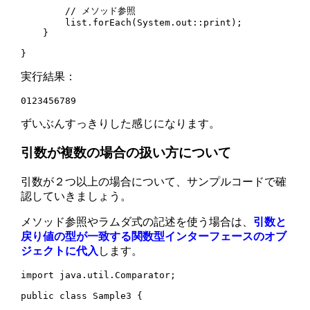
        // メソッド参照

        list.forEach(System.out::print);

    }

}
実行結果：
0123456789
ずいぶんすっきりした感じになります。
引数が複数の場合の扱い方について
引数が２つ以上の場合について、サンプルコードで確
認していきましょう。
メソッド参照やラムダ式の記述を使う場合は、
引数と
戻り値の型が一致する関数型インターフェースのオブ
ジェクトに代入
します。
import java.util.Comparator;

public class Sample3 {
