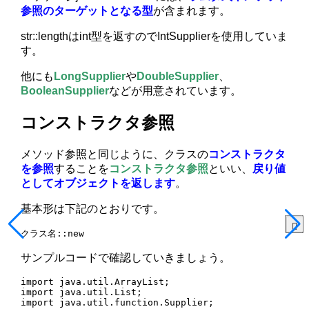
参照のターゲットとなる型
が含まれます。
str::lengthはint型を返すのでIntSupplierを使用していま
す。
他にも
LongSupplier
や
DoubleSupplier
、
BooleanSupplier
などが用意されています。
コンストラクタ参照
メソッド参照と同じように、クラスの
コンストラクタ
を参照
することを
コンストラクタ参照
といい、
戻り値
としてオブジェクトを返します
。
基本形は下記のとおりです。
クラス名::new
サンプルコードで確認していきましょう。
import java.util.ArrayList;

import java.util.List;

import java.util.function.Supplier;
