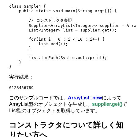
class Sample4 {

    public static void main(String args[]) {

        // コンストラクタ参照

        Supplier<ArrayList<Integer>> supplier = Array
        List<Integer> list = supplier.get();

        for(int i = 0 ; i < 10 ; i++) {

            list.add(i);

        }

        list.forEach(System.out::print);

    }

}
実行結果：
0123456789
このサンプルコードでは、
ArrayList::new
によって
ArrayList型のオブジェクトを生成し、
supplier.get()
で
List型のオブジェクトを取得しています。
コンストラクタについて詳しく知
りたい方へ