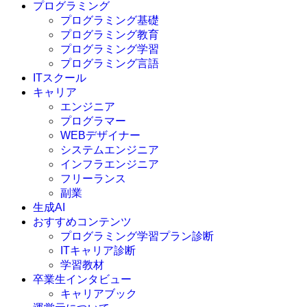
プログラミング
プログラミング基礎
プログラミング教育
プログラミング学習
プログラミング言語
ITスクール
HTML
CSS
キャリア
C言語
エンジニア
C#
プログラマー
VBA
WEBデザイナー
Go言語
システムエンジニア
Kotlin
インフラエンジニア
Java
JavaScript
フリーランス
PHP
副業
Python
生成AI
SQL
おすすめコンテンツ
Swift
プログラミング学習プラン診断
Ruby
ITキャリア診断
その他言語
学習教材
卒業生インタビュー
キャリアブック