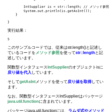
        IntSupplier is = str::length; // メソッド参照

        System.out.println(is.getAsInt());

    }

}
実行結果：
5
このサンプルコードでは、従来はstr.length()と記述し
ているコードを
メソッド参照
を使って
str::length
と記
述しています。
関数型インタフェース
IntSupplier
のオブジェクトisに
戻り値を代入
しています。
そして
getAsInt
メソッドを使って
戻り値を取得
してい
ます。
なお、関数型インタフェースIntSupplierはパッケージ
java.util.function
に含まれています。
パッケージjava.util.functionには、
ラムダ式やメソッド