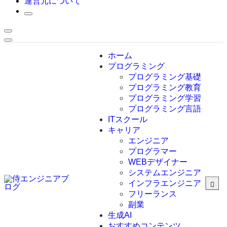
運営元について
ホーム
プログラミング
プログラミング基礎
プログラミング教育
プログラミング学習
プログラミング言語
ITスクール
HTML
CSS
キャリア
C言語
エンジニア
C#
プログラマー
VBA
WEBデザイナー
Go言語
システムエンジニア
Kotlin
インフラエンジニア
Java
JavaScript
フリーランス
PHP
副業
Python
生成AI
SQL
おすすめコンテンツ