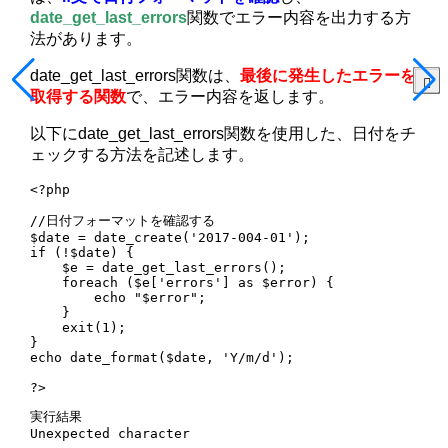
date_get_last_errors
関数でエラー内容を出力する方
法があります。
date_get_last_errors関数は、
最後に発生したエラーを
取得する関数
で、エラー内容を返します。
以下にdate_get_last_errors関数を使用した、日付をチ
ェックする方法を記述します。
<?php

//日付フォーマットを確認する

$date = date_create('2017-004-01');

if (!$date) {

    $e = date_get_last_errors();

    foreach ($e['errors'] as $error) {

        echo "$error";

    }

    exit(1);

}

echo date_format($date, 'Y/m/d');

?>
実行結果

Unexpected character