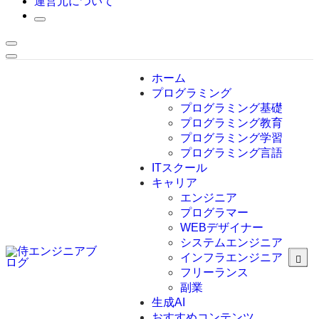
運営元について
ホーム
プログラミング
プログラミング基礎
プログラミング教育
プログラミング学習
プログラミング言語
ITスクール
HTML
CSS
キャリア
C言語
エンジニア
C#
プログラマー
VBA
WEBデザイナー
Go言語
システムエンジニア
Kotlin
インフラエンジニア
Java
JavaScript
フリーランス
PHP
副業
Python
生成AI
SQL
おすすめコンテンツ