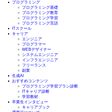
プログラミング
プログラミング基礎
プログラミング教育
プログラミング学習
プログラミング言語
ITスクール
HTML
CSS
キャリア
C言語
エンジニア
C#
プログラマー
VBA
WEBデザイナー
Go言語
システムエンジニア
Kotlin
インフラエンジニア
Java
JavaScript
フリーランス
PHP
副業
Python
生成AI
SQL
おすすめコンテンツ
Swift
プログラミング学習プラン診断
Ruby
ITキャリア診断
その他言語
学習教材
卒業生インタビュー
キャリアブック