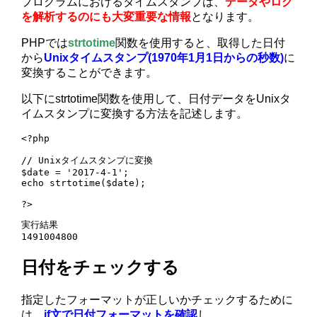
プログラムにおけるタイムスタンプは、
データやログ
を解析するのにも大変重要な情報
となります。
PHPでは
strtotime
関数を使用すると、取得した日付
から
Unixタイムスタンプ(1970年1月1日からの秒数)
に
変換することができます。
以下にstrtotime関数を使用して、日付データをUnixタ
イムスタンプに変換する方法を記述します。
<?php

// Unixタイムスタンプに変換

$date = '2017-4-1';

echo strtotime($date);

?>
実行結果

1491004800
日付をチェックする
指定したフォーマットが正しいかチェックするために
は、
if文で日付フォーマットを確認
し、