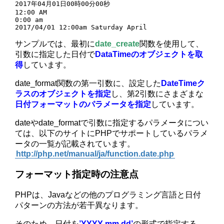
2017年04月01日00時00分00秒

12:00 AM

0:00 am

2017/04/01 12:00am Saturday April
サンプルでは、最初に
date_create
関数を使用して、
引数に指定した日付で
DataTimeのオブジェクトを取
得
しています。
date_format関数の第一引数に、設定した
DateTimeク
ラスのオブジェクトを指定
し、第2引数にさまざまな
日付フォーマットのパラメータを指定
しています。
dateやdate_formatで引数に指定するパラメータについ
ては、以下のサイトにPHPでサポートしているパラメ
ータの一覧が記載されています。
http://php.net/manual/ja/function.date.php
フォーマット指定時の注意点
PHPは、Javaなどの他のプログラミング言語と日付
パターンの方法が若干異なります。
そのため、日付を
’YYYY mm dd’
の形式で指定する