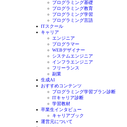
プログラミング基礎
プログラミング教育
プログラミング学習
プログラミング言語
ITスクール
HTML
CSS
キャリア
C言語
エンジニア
C#
プログラマー
VBA
WEBデザイナー
Go言語
システムエンジニア
Kotlin
インフラエンジニア
Java
JavaScript
フリーランス
PHP
副業
Python
生成AI
SQL
おすすめコンテンツ
Swift
プログラミング学習プラン診断
Ruby
ITキャリア診断
その他言語
学習教材
卒業生インタビュー
キャリアブック
運営元について