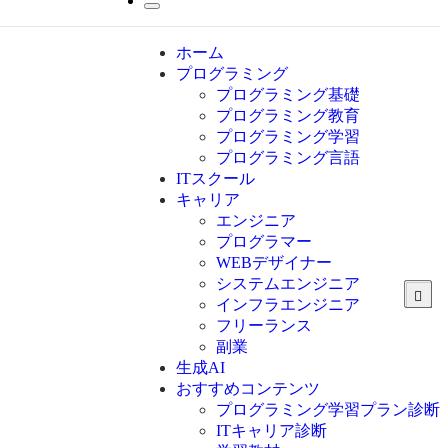
ホーム
プログラミング
プログラミング基礎
プログラミング教育
プログラミング学習
プログラミング言語
ITスクール
HTML
CSS
キャリア
C言語
エンジニア
C#
プログラマー
VBA
WEBデザイナー
Go言語
システムエンジニア
Kotlin
インフラエンジニア
Java
JavaScript
フリーランス
PHP
副業
Python
生成AI
SQL
おすすめコンテンツ
Swift
プログラミング学習プラン診断
Ruby
ITキャリア診断
その他言語